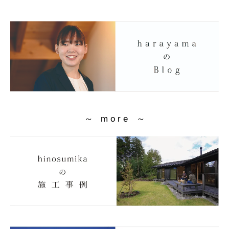
～ m o r e ～