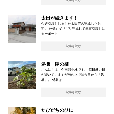
記事を読む
太田が続きます！
今週引渡ししました太田市の完成したお
宅。 外構もギリギリ完成して無事引渡しに
カーポート
記事を読む
処暑 陽の栖
こんにちは 企画部小林です。 毎日暑い日
が続いていますが暦の上では今日から「処
暑」。 処暑は
記事を読む
たびだちのひに