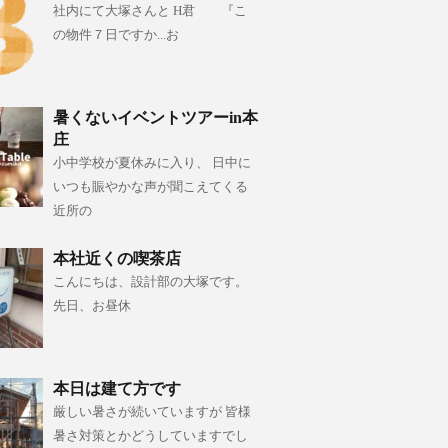
社内にて大塚さんと H君 『こ
の物件７日ですか...お
暑くないイベントツアーin本
庄
小中学校が夏休みに入り、 日中に
いつも賑やかな声が聞こえてくる
近所の
本社近くの喫茶店
こんにちは、設計部の大塚です。
先日、お昼休
本日は建て方です
厳しい暑さが続いていますが 皆様
暑さ対策とかどうしていますでし