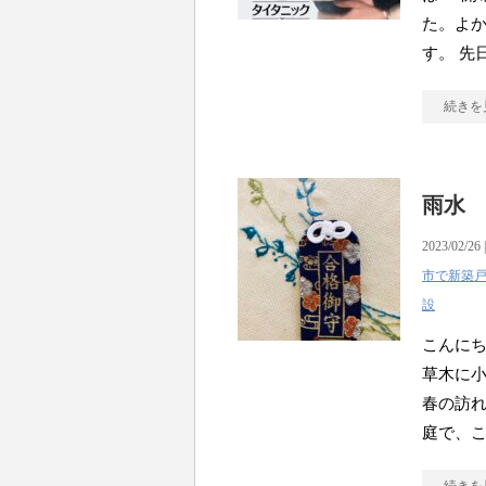
た。よか
す。 先
続きを
雨水
2023/02/26 
市で新築
設
こんにち
草木に小
春の訪れ
庭で、