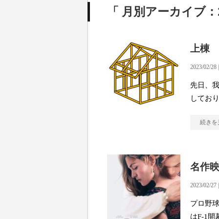
「 月別アーカイブ：20
上棟
2023/02/28 
先日、
してお
続きを
名作映
2023/02/27 
プロ野球
はF-1