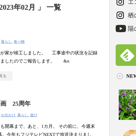
エコ
23年02月 」 一覧
栖の
陽の
|
暮らし
,
食べ物
我が家が竣工しました。 工事途中の状況を記録
りましたのでご報告します。 &n
NE
見る
画 25周年
|
お出かけ
,
暮らし
,
遊び
も開幕まで、あと、1カ月。 その前に、今週末
開幕。今年もフジテレビNEXTで放送決まりまし