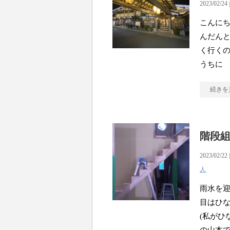
2023/02/24 
こんにち
んだんと
く行くの
うちに
続きを
階段
2023/02/22 
人
雨水を迎
目はひ
(私がひ