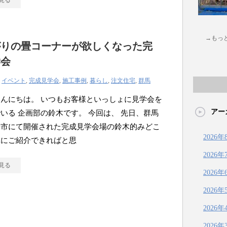
見る
→もっ
がりの畳コーナーが欲しくなった完
学会
|
イベント
,
完成見学会
,
施工事例
,
暮らし
,
注文住宅
,
群馬
んにちは。 いつもお客様といっしょに見学会を
アー
いる 企画部の鈴木です。 今回は、 先日、群馬
崎市にて開催された完成見学会場の鈴木的みどこ
2026年
単にご紹介できればと思
2026年
見る
2026年
2026年
2026年
2026年