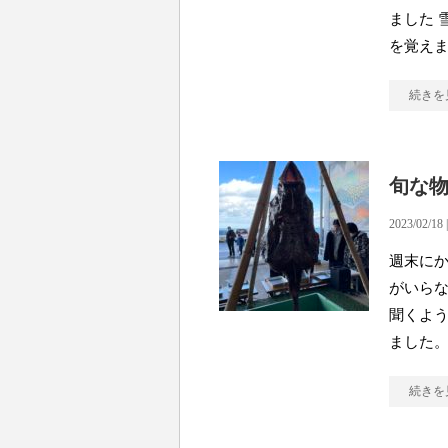
ました 
を覚え
続きを
旬な
2023/02/18 
週末に
がいらな
聞くよ
ました。
続きを