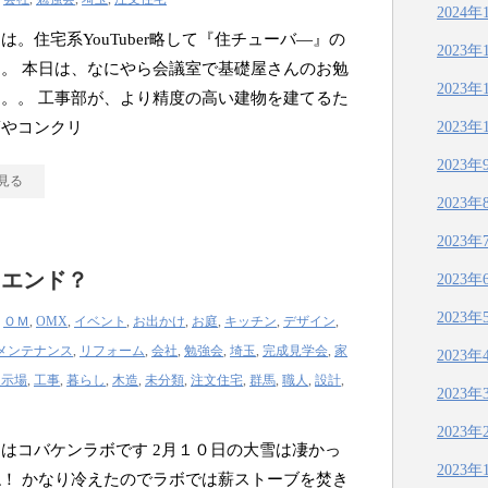
2024年
は。住宅系YouTuber略して『住チューバ―』の
2023年
。 本日は、なにやら会議室で基礎屋さんのお勉
2023年
。。 工事部が、より精度の高い建物を建てるた
筋やコンクリ
2023年
2023年
見る
2023年
2023年
クエンド？
2023年
2023年
|
ＯＭ
,
OMX
,
イベント
,
お出かけ
,
お庭
,
キッチン
,
デザイン
,
メンテナンス
,
リフォーム
,
会社
,
勉強会
,
埼玉
,
完成見学会
,
家
2023年
展示場
,
工事
,
暮らし
,
木造
,
未分類
,
注文住宅
,
群馬
,
職人
,
設計
,
2023年
2023年
はコバケンラボです 2月１０日の大雪は凄かっ
2023年
！ かなり冷えたのでラボでは薪ストーブを焚き