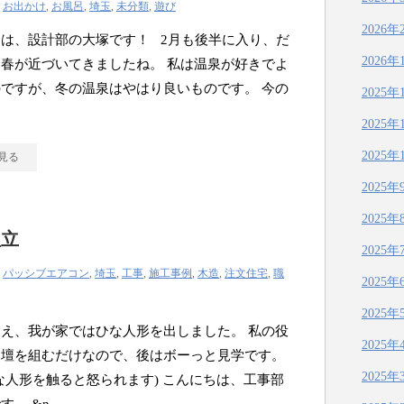
|
お出かけ
,
お風呂
,
埼玉
,
未分類
,
遊び
2026年
は、設計部の大塚です！ 2月も後半に入り、だ
2026年
春が近づいてきましたね。 私は温泉が好きでよ
ですが、冬の温泉はやはり良いものです。 今の
2025年
2025年
2025年
見る
2025年
2025年
組立
2025年
|
パッシブエアコン
,
埼玉
,
工事
,
施工事例
,
木造
,
注文住宅
,
職
2025年
2025年
え、我が家ではひな人形を出しました。 私の役
2025年
な壇を組むだけなので、後はボーっと見学です。
2025年
な人形を触ると怒られます) こんにちは、工事部