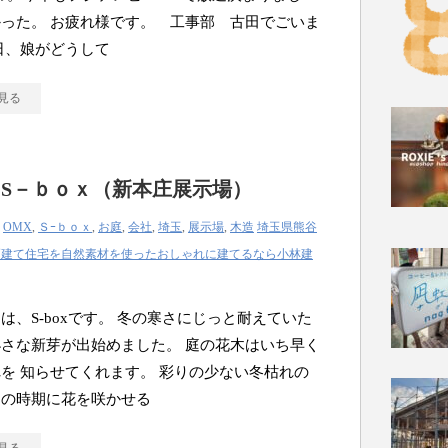
った。 お疲れ様です。 工事部 古田でごいま
日、娘がどうして
見る
 S－ｂｏｘ（新本庄展示場）
|
OMX
,
Ｓｰｂｏｘ
,
お庭
,
会社
,
埼玉
,
展示場
,
木造
埼玉県熊谷
戸建て住宅を自然素材を使ったおしゃれに建てるなら小林建
は、S-boxです。 冬の寒さにじっと耐えていた
さな新芽が出始めました。 庭の花木はいち早く
を 知らせてくれます。 彩りの少ない冬枯れの
この時期に花を咲かせる