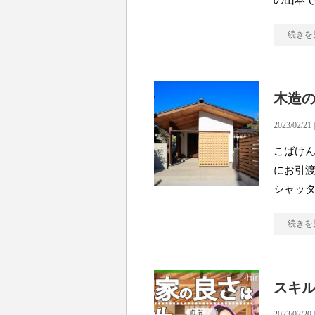
の山本で
続きを
木造
2023/02/21 
こばけん
にお引渡
シャッ
続きを
スキ
2023/02/20 