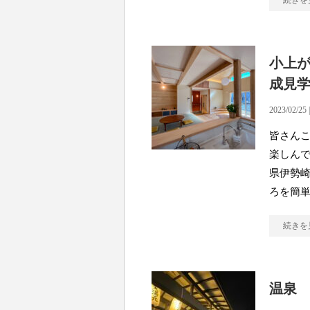
続きを
小上
成見
2023/02/25 
皆さんこ
楽しんで
県伊勢
ろを簡
続きを
温泉