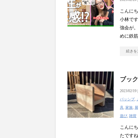
こんにち
小林です
強会が。
めに鉄
続きを
ブッ
2023/02/19 
パッシブ
,
具
,
家族
,
遊び
,
雑貨
こんにち
たですね