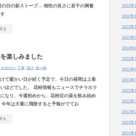
雪の日の薪ストーブ… 相性の良さに若干の興奮
2022年
ます
2022年
2022年
見る
2022年
2022年
物を楽しみました
2022年
|
お出かけ
,
工事
,
遊び
,
食べ物
2022年
かけて暖かい日が続く予定で、今日の昼間は上着
2022年
いほどでした。 花粉情報もニュースでチラホラ
2022年
うになり、今週初めから、花粉症の薬を飲み始め
2022年
 今年は大量に飛散すると予報がでてお
2022年
見る
2022年
2021年