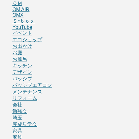
ＯＭ
OM AIR
OMX
Ｓｰｂｏｘ
YouTube
イベント
エコショップ
お出かけ
お庭
お風呂
キッチン
デザイン
パッシブ
パッシブエアコン
メンテナンス
リフォーム
会社
勉強会
埼玉
完成見学会
家具
家族