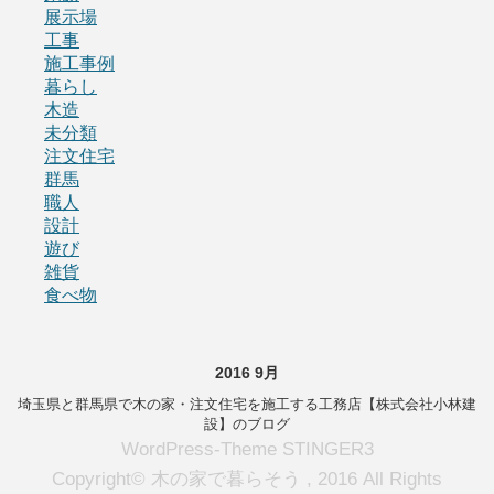
展示場
工事
施工事例
暮らし
木造
未分類
注文住宅
群馬
職人
設計
遊び
雑貨
食べ物
2016 9月
埼玉県と群馬県で木の家・注文住宅を施工する工務店【株式会社小林建
設】のブログ
WordPress-Theme STINGER3
Copyright© 木の家で暮らそう , 2016 All Rights