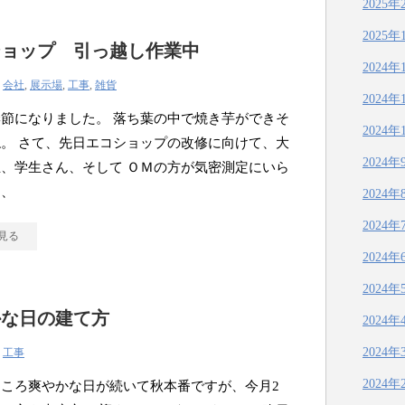
2025年
2025年
ショップ 引っ越し作業中
2024年
|
会社
,
展示場
,
工事
,
雑貨
2024年
節になりました。 落ち葉の中で焼き芋ができそ
2024年
。 さて、先日エコショップの改修に向けて、大
2024年
、学生さん、そして ＯＭの方が気密測定にいら
り、
2024年
2024年
見る
2024年
2024年
かな日の建て方
2024年
2024年
|
工事
2024年
ころ爽やかな日が続いて秋本番ですが、今月2