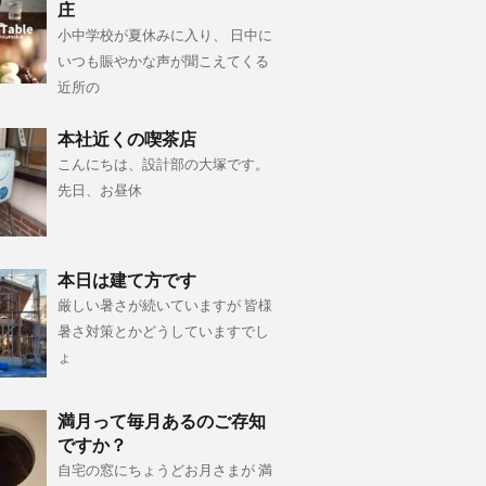
庄
小中学校が夏休みに入り、 日中に
いつも賑やかな声が聞こえてくる
近所の
本社近くの喫茶店
こんにちは、設計部の大塚です。
先日、お昼休
本日は建て方です
厳しい暑さが続いていますが 皆様
暑さ対策とかどうしていますでし
ょ
満月って毎月あるのご存知
ですか？
自宅の窓にちょうどお月さまが 満