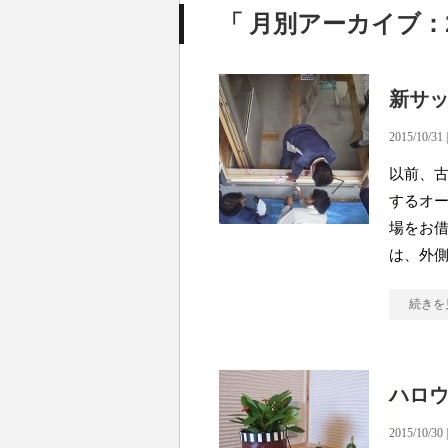
「 月別アーカイブ：20
新サ
2015/10/31 
以前、
するオー
場をお借
は、外
続きを
ハロ
2015/10/30 