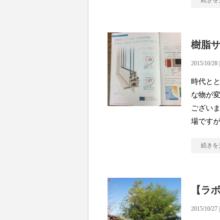
続きを
樹脂
2015/10/28 
時代と
な物が変
ございま
場ですが
続きを
【ラ
2015/10/27 