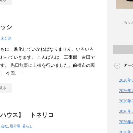
見る
→もっ
サッシ
|
未分類
ともに、進化していかねばなりません。いろいろ
わっていきます。 こんばんは 工事部 古田で
す。 先日無事に上棟を行いました。前橋市の現
アー
、 今回、一
2026年
見る
2026年
2026年
2026年
ボハウス】 トネリコ
2026年
|
会社
,
展示場
,
暮らし
2026年