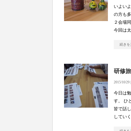
いよいよ
の方も多
２会場同
今回は
続きを
研修旅
2015/10/29 
今日は勉
す。 ひ
皆で話し
してい