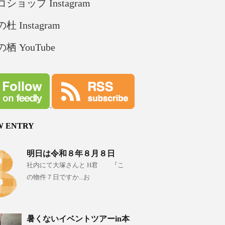
ショップ Instagram
杜 Instagram
栖 YouTube
W ENTRY
明日は令和８年８月８日
社内にて大塚さんと H君 『こ
の物件７日ですか...お
暑くないイベントツアーin本