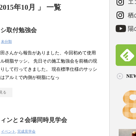
エコ
15年10月 」 一覧
栖の
陽の
ッシ取付勉強会
|
未分類
古田さんから報告がありました、今回初めて使用
ル樹脂サッシ。 先日その施工勉強会を前橋の現
りして行ってきました。 現在標準仕様のサッシ
NE
側はアルミで内側が樹脂になっ
見る
ウィンと２会場同時見学会
|
イベント
,
完成見学会