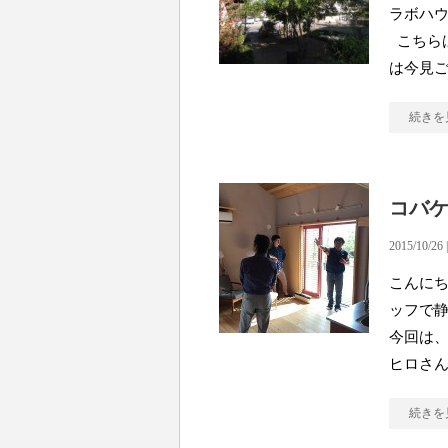
ラボハ
こちら
は今見
続きを
コバ
2015/10/26 
こんに
ッフで
今回は
ヒロさ
続きを