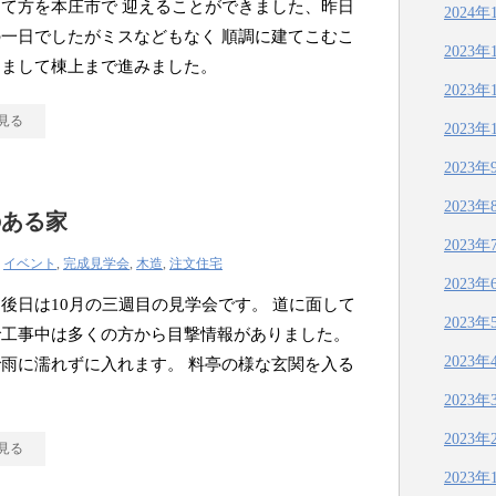
て方を本庄市で 迎えることができました、昨日
2024年
一日でしたがミスなどもなく 順調に建てこむこ
2023年
きまして棟上まで進みました。
2023年
見る
2023年
2023年
2023年
のある家
2023年
|
イベント
,
完成見学会
,
木造
,
注文住宅
2023年
後日は10月の三週目の見学会です。 道に面して
2023年
で工事中は多くの方から目撃情報がありました。
2023年
雨に濡れずに入れます。 料亭の様な玄関を入る
・
2023年
2023年
見る
2023年