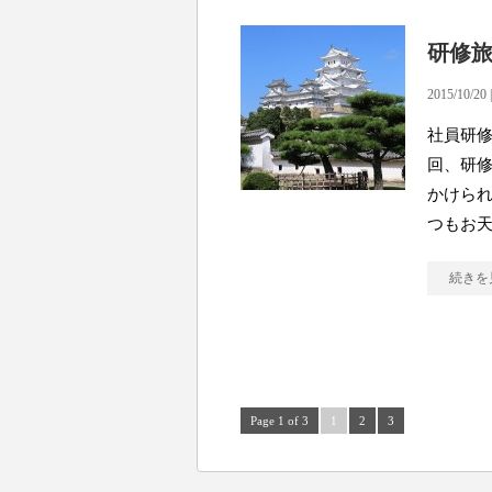
研修
2015/10/20 
社員研修
回、研
かけられ
つもお
続きを
Page 1 of 3
1
2
3