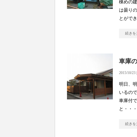
棟めの建
は曇りの
とがで
続きを
車庫
2015/10/23 
明日、明
いるの
車庫付で
と・・
続きを