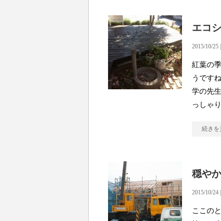
エコ
2015/10/25 
紅葉の季
うですね
学の先生
っしゃ
続きを
穏や
2015/10/24 
ここのと