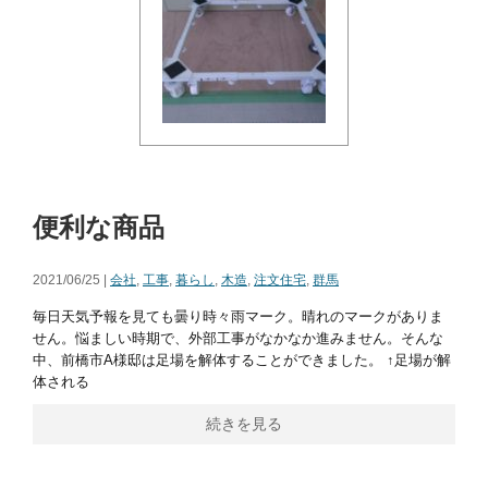
便利な商品
2021/06/25 |
会社
,
工事
,
暮らし
,
木造
,
注文住宅
,
群馬
毎日天気予報を見ても曇り時々雨マーク。晴れのマークがありま
せん。悩ましい時期で、外部工事がなかなか進みません。そんな
中、前橋市A様邸は足場を解体することができました。 ↑足場が解
体される
続きを見る