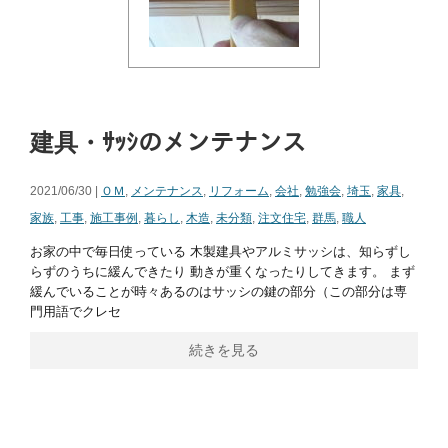
建具・ｻｯｼのメンテナンス
2021/06/30 |
ＯＭ
,
メンテナンス
,
リフォーム
,
会社
,
勉強会
,
埼玉
,
家具
,
家族
,
工事
,
施工事例
,
暮らし
,
木造
,
未分類
,
注文住宅
,
群馬
,
職人
お家の中で毎日使っている 木製建具やアルミサッシは、知らずし
らずのうちに緩んできたり 動きが重くなったりしてきます。 まず
緩んでいることが時々あるのはサッシの鍵の部分（この部分は専
門用語でクレセ
続きを見る