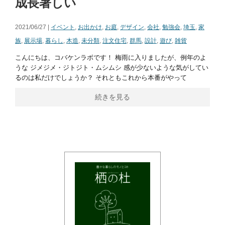
成長著しい
2021/06/27 |
イベント
,
お出かけ
,
お庭
,
デザイン
,
会社
,
勉強会
,
埼玉
,
家
族
,
展示場
,
暮らし
,
木造
,
未分類
,
注文住宅
,
群馬
,
設計
,
遊び
,
雑貨
こんにちは、コバケンラボです！ 梅雨に入りましたが、例年のよ
うな ジメジメ・ジトジト・ムシムシ 感が少ないような気がしてい
るのは私だけでしょうか？ それともこれから本番がやって
続きを見る