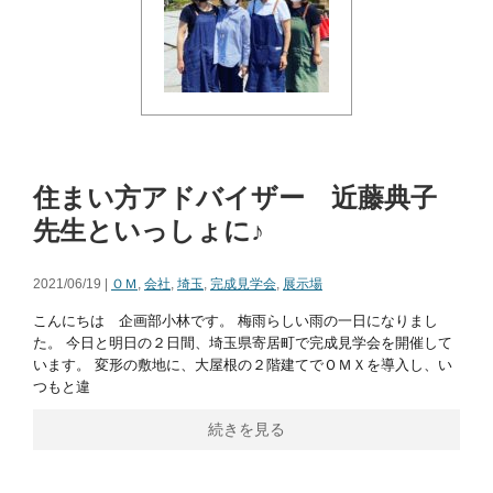
住まい方アドバイザー 近藤典子
先生といっしょに♪
2021/06/19 |
ＯＭ
,
会社
,
埼玉
,
完成見学会
,
展示場
こんにちは 企画部小林です。 梅雨らしい雨の一日になりまし
た。 今日と明日の２日間、埼玉県寄居町で完成見学会を開催して
います。 変形の敷地に、大屋根の２階建てでＯＭＸを導入し、い
つもと違
続きを見る