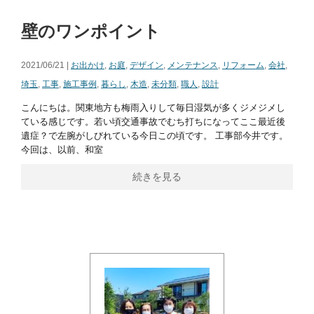
壁のワンポイント
2021/06/21 |
お出かけ
,
お庭
,
デザイン
,
メンテナンス
,
リフォーム
,
会社
,
埼玉
,
工事
,
施工事例
,
暮らし
,
木造
,
未分類
,
職人
,
設計
こんにちは。関東地方も梅雨入りして毎日湿気が多くジメジメし
ている感じです。若い頃交通事故でむち打ちになってここ最近後
遺症？で左腕がしびれている今日この頃です。 工事部今井です。
今回は、以前、和室
続きを見る