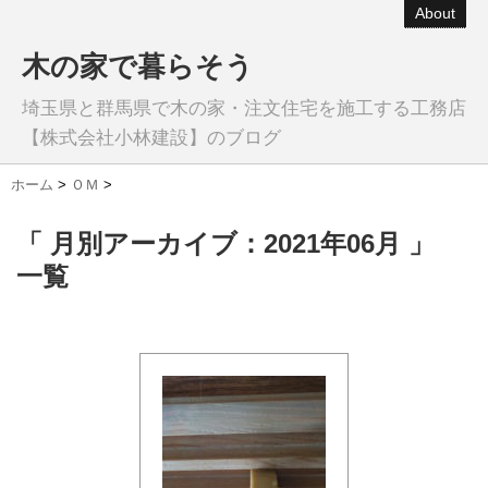
About
木の家で暮らそう
埼玉県と群馬県で木の家・注文住宅を施工する工務店
【株式会社小林建設】のブログ
ホーム
>
ＯＭ
>
「 月別アーカイブ：2021年06月 」
一覧