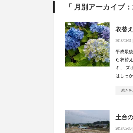
「 月別アーカイブ：20
衣替
2018/05/31 
平成最後
ら衣替え
キ、 ズ
はしっ
続きを
土台
2018/05/30 