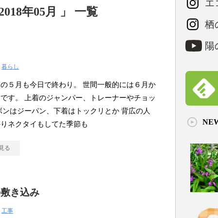
エコ
18年05月 」 一覧
栖の
陽の
え
|
暮らし
の５月も今日で終わり。 世間一般的には６月か
です。 上着のジャンパー、トレーナーやチョッ
ボンはジーパン、下着はトックリとか 背広の人
NE
かりネクタイもしてた季節も
見る
の敷き込み
|
工事