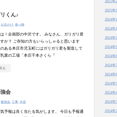
2025年
2025年
リくん♪
2024年
|
お出かけ
,
食べ物
2024年
は！企画部の中沢です。 みなさん、ガリガリ君
2024年
すか？ ご存知の方もいらっしゃると思います
2024年
社のある本庄市児玉町にはガリガリ君を製造して
城乳業の工場「本庄千本さくら『
2024年
2024年
見る
2024年
2024年
勉強会
2024年
2024年
|
勉強会
,
工事
,
木造
2024年
気予報は良く当たる気がします。 今日も予報通