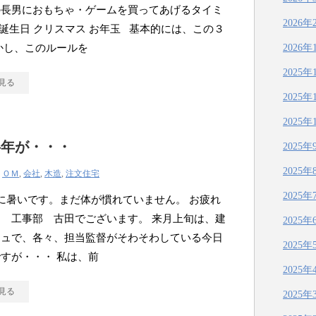
の長男におもちゃ・ゲームを買ってあげるタイミ
2026年
誕生日 クリスマス お年玉 基本的には、この３
かし、このルールを
2026年
2025年
見る
2025年
2025年
半年が・・・
2025年
2025年
|
ＯＭ
,
会社
,
木造
,
注文住宅
2025年
に暑いです。まだ体が慣れていません。 お疲れ
 工事部 古田でございます。 来月上旬は、建
2025年
シュで、各々、担当監督がそわそわしている今日
2025年
すが・・・ 私は、前
2025年
見る
2025年