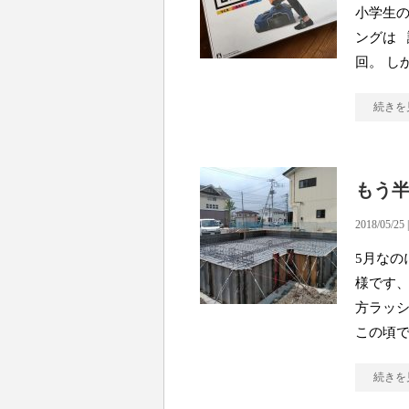
小学生
ングは 
回。 し
続きを
もう
2018/05/25 
5月なの
様です、
方ラッ
この頃で
続きを