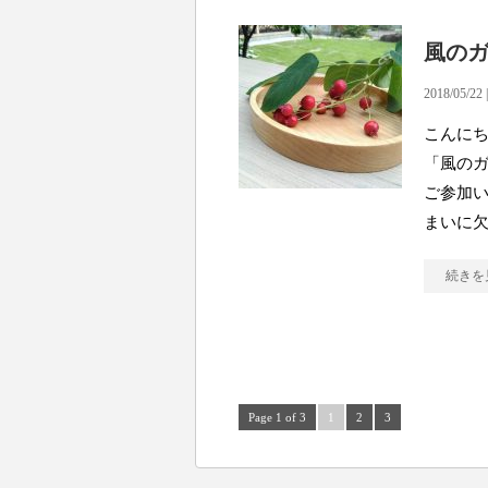
風の
2018/05/22 
こんにちは
「風の
ご参加い
まいに
続きを
Page 1 of 3
1
2
3