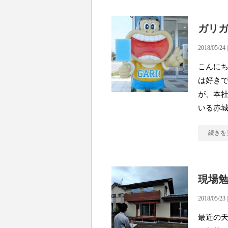
ガリガ
2018/05/24 
こんにち
は好きで
が、本
いる赤
続きを
現場
2018/05/23 
最近の天