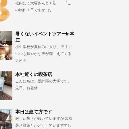
社内にて大塚さんと H君 『こ
の物件７日ですか...お
暑くないイベントツアーin本
庄
小中学校が夏休みに入り、 日中に
いつも賑やかな声が聞こえてくる
近所の
本社近くの喫茶店
こんにちは、設計部の大塚です。
先日、お昼休
本日は建て方です
厳しい暑さが続いていますが 皆様
暑さ対策とかどうしていますでし