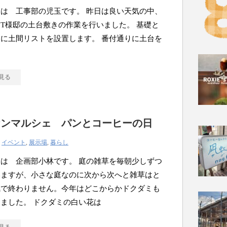
は 工事部の児玉です。 昨日は良い天気の中、
T様邸の土台敷きの作業を行いました。 基礎と
に土間リストを設置します。 番付通りに土台を
見る
ケンマルシェ パンとコーヒーの日
|
イベント
,
展示場
,
暮らし
は 企画部小林です。 庭の雑草を毎朝少しずつ
いますが、小さな庭なのに次から次へと雑草はと
気で終わりません。今年はどこからかドクダミも
ました。 ドクダミの白い花は