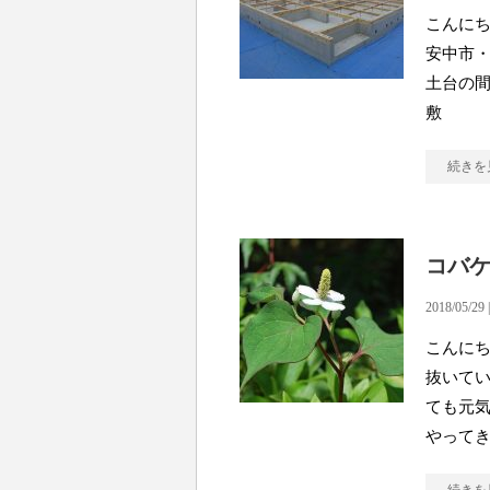
こんにち
安中市・
土台の間
敷
続きを
コバ
2018/05/29 
こんにち
抜いて
ても元
やってき