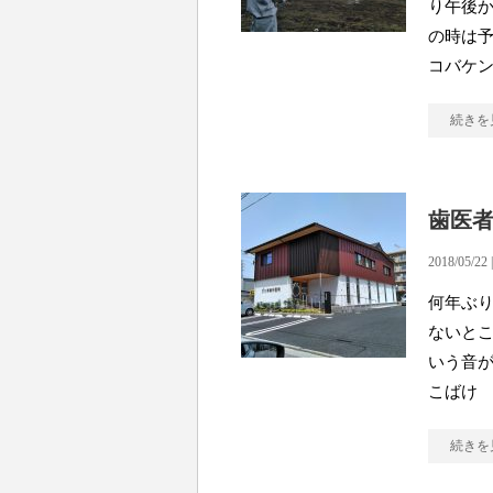
り午後か
の時は
コバケ
続きを
歯医
2018/05/22 
何年ぶり
ないとこ
いう音が
こばけ
続きを