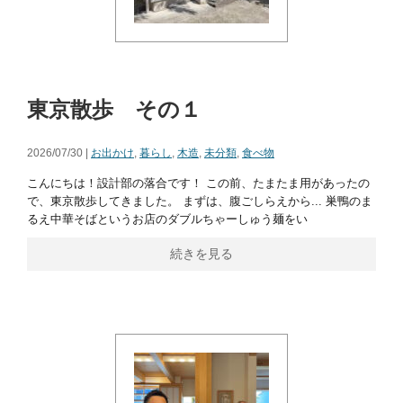
東京散歩 その１
2026/07/30 |
お出かけ
,
暮らし
,
木造
,
未分類
,
食べ物
こんにちは！設計部の落合です！ この前、たまたま用があったの
で、東京散歩してきました。 まずは、腹ごしらえから... 巣鴨のま
るえ中華そばというお店のダブルちゃーしゅう麺をい
続きを見る