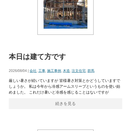
本日は建て方です
2026/08/04 |
会社
,
工事
,
施工事例
,
木造
,
注文住宅
,
群馬
厳しい暑さが続いていますが 皆様暑さ対策とかどうしていますで
しょうか。 私は今年から冷感アームスリーブというものを使い始
めました。 これだけ暑いと冷感を感じることはないですが
続きを見る