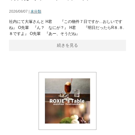
2026/08/07 |
未分類
社内にて大塚さんと H君 『この物件７日ですか...おしいです
ね』 O先輩 『ん？ なにが？』 H君 『明日だったらR８.８.
８ですよ』 O先輩 『あー、そうだね』
続きを見る