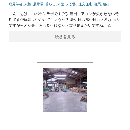
成見学会
,
家族
,
展示場
,
暮らし
,
木造
,
未分類
,
注文住宅
,
群馬
,
遊び
こんにちは コバケンラボです(^^)/ 連日エアコンが欠かせない時
期ですが体調はいかがでしょうか？ 暑い日も寒い日も大変なもの
ですが何とか楽しみも見付けながら乗り越えたいですね。 &
続きを見る