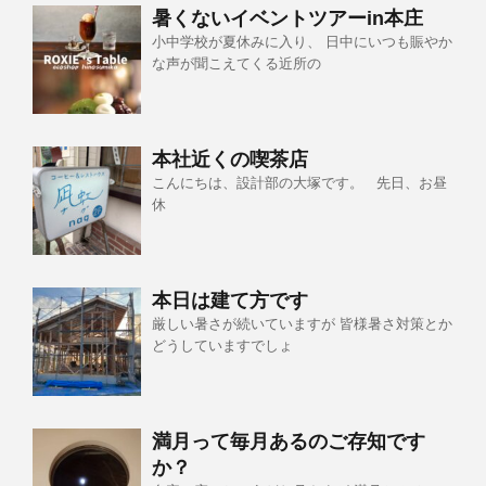
暑くないイベントツアーin本庄
小中学校が夏休みに入り、 日中にいつも賑やか
な声が聞こえてくる近所の
本社近くの喫茶店
こんにちは、設計部の大塚です。 先日、お昼
休
本日は建て方です
厳しい暑さが続いていますが 皆様暑さ対策とか
どうしていますでしょ
満月って毎月あるのご存知です
か？