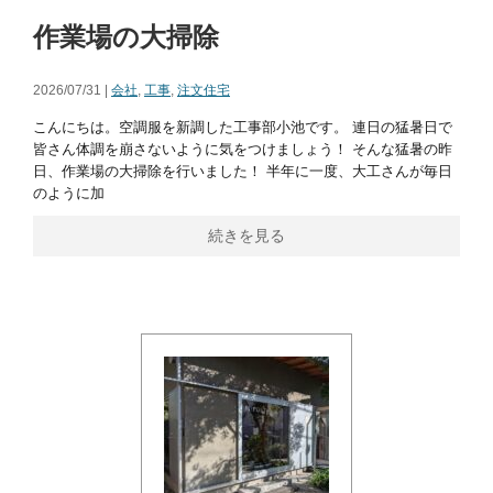
作業場の大掃除
2026/07/31 |
会社
,
工事
,
注文住宅
こんにちは。空調服を新調した工事部小池です。 連日の猛暑日で
皆さん体調を崩さないように気をつけましょう！ そんな猛暑の昨
日、作業場の大掃除を行いました！ 半年に一度、大工さんが毎日
のように加
続きを見る