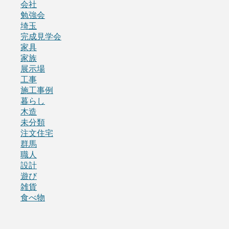
会社
勉強会
埼玉
完成見学会
家具
家族
展示場
工事
施工事例
暮らし
木造
未分類
注文住宅
群馬
職人
設計
遊び
雑貨
食べ物