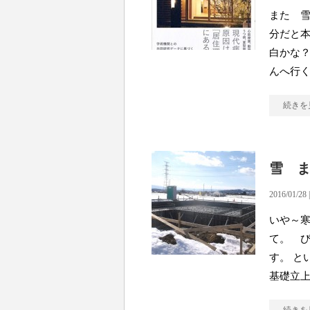
また 雪
分だと本
白かな？
んへ行
続きを
雪 
2016/01/28 
いや～
て。 び
す。 と
基礎立