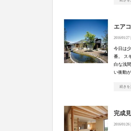
続きを
エア
2016/01/27 
今日は少
番。 ス
白な浅間
い衝動
続きを
完成
2016/01/26 