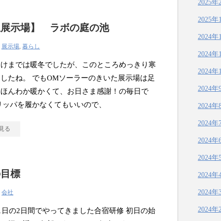
2025年
2025年
玉展示場】 ラボの庭の池
2024年
|
展示場
,
暮らし
2024年
明けまでは暖冬でしたが、このところめっきり寒
2024年
したね。 でもOMソーラーのきいた展示場は足
2024年
らほんわか暖かくて、お日さま感謝！の毎日で
リッパを履かなくてもいいので、
2024年
2024年
見る
2024年
2024年
の目標
2024年
2024年
|
会社
2024年
21日の2日間でやってきました合宿研修 初日の始