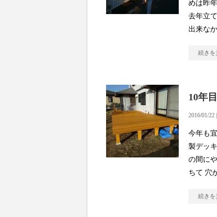
めは昨年
去年立
出来な
続きを
10年
2016/01/22 
今年も宜
製デッキ
の間に
ちて 穴
続きを