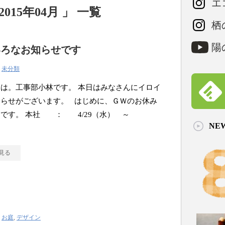
エコ
15年04月 」 一覧
栖の
陽の
いろなお知らせです
|
未分類
は。工事部小林です。 本日はみなさんにイロイ
知らせがございます。 はじめに、ＧＷのお休み
てです。 本社 ： 4/29（水） ～
NE
見る
ト
|
お庭
,
デザイン