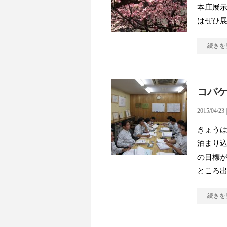
本庄展示
はぜひ
続きを
コバ
2015/04/23 
きょうは
泊まり
の目標が
ところ
続きを