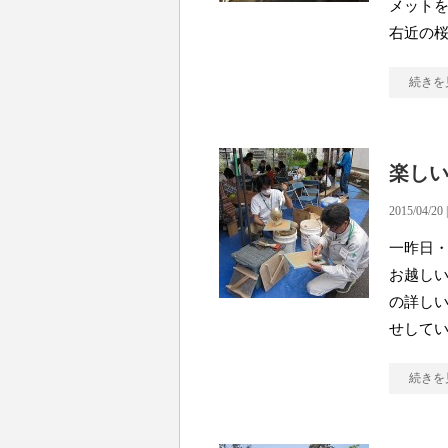
メットを
右近の
続きを
楽し
2015/04/20 
一昨日
お越しい
の詳しい
せして
続きを