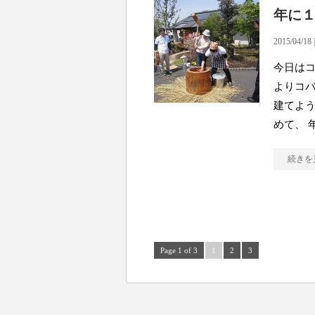
年に
2015/04/18 
今日はコ
よりコバ
建てよう
めて、 
続きを
Page 1 of 3
1
2
3