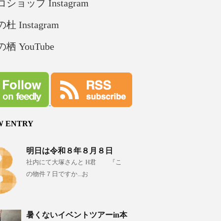
ショップ Instagram
杜 Instagram
栖 YouTube
W ENTRY
明日は令和８年８月８日
社内にて大塚さんと H君 『こ
の物件７日ですか...お
暑くないイベントツアーin本