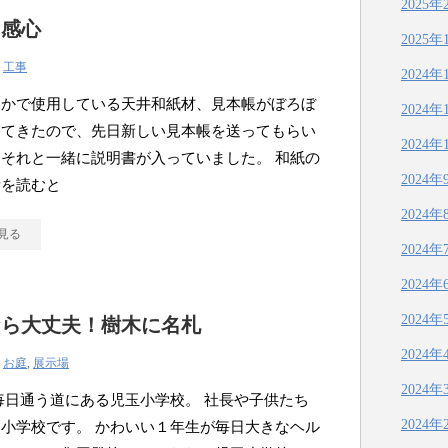
2025年
て感心
2025年
|
工事
2024年
みかで使用している天井和紙材、見本帳がぼろぼ
2024年
ってきたので、先日新しい見本帳を送ってもらい
2024年
それと一緒に説明書が入っていました。 和紙の
2024年
徴の所を読むと
2024年
見る
2024年
2024年
2024年
なら大丈夫！樹木に名札
2024年
|
お庭
,
展示場
2024年
毎日通う道にある児玉小学校。 社長や子供たち
2024年
小学校です。 かわいい１年生が毎日大きなヘル