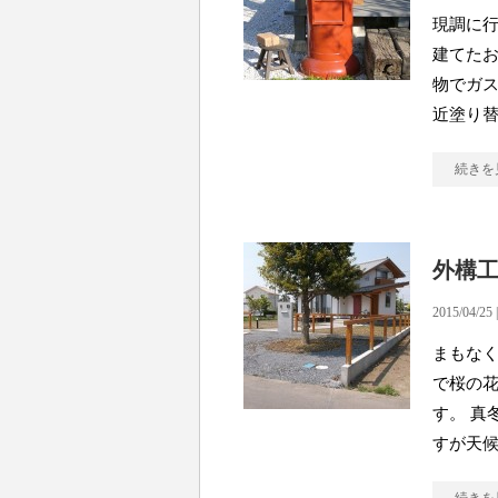
現調に行
建てたお
物でガス
近塗り
続きを
外構
2015/04/25 
まもな
で桜の花
す。 真
すが天