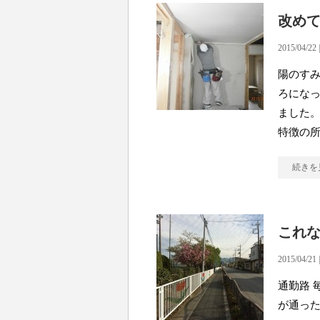
改め
2015/04/22 
陽のす
ろにな
ました。
特
続きを
これ
2015/04/21 
通勤路 
が通った