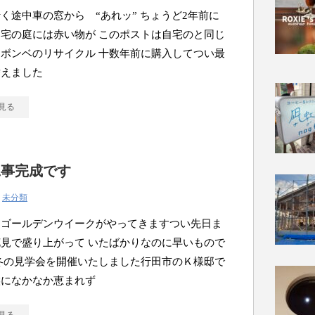
く途中車の窓から “あれッ” ちょうど2年前に
宅の庭には赤い物が このポストは自宅のと同じ
ボンベのリサイクル 十数年前に購入してつい最
替えました
見る
工事完成です
|
未分類
くゴールデンウイークがやってきますつい先日ま
見で盛り上がって いたばかりなのに早いもので
冬の見学会を開催いたしました行田市のＫ様邸で
候になかなか恵まれず