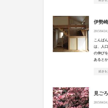
続きを
伊勢
2015/04/24 
こんばん
は、人口
の伸び
あると
続きを
見ご
2015/04/24 