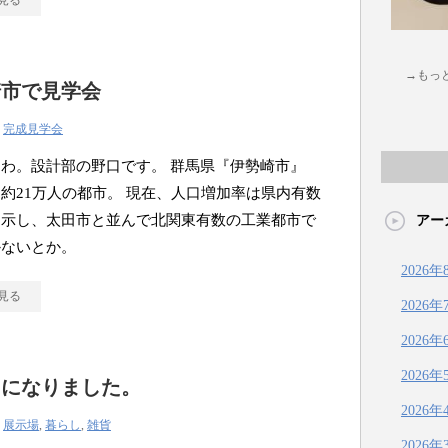
見る
→もっ
崎市で見学会
|
完成見学会
わ。設計部の野口です。 群馬県『伊勢崎市』
約21万人の都市。 現在、人口増加率は県内有数
を示し、太田市と並んで北関東有数の工業都市で
アー
かないとか。
2026年
見る
2026年
2026年
2026年
ろになりました。
2026年
|
展示場
,
暮らし
,
雑貨
2026年