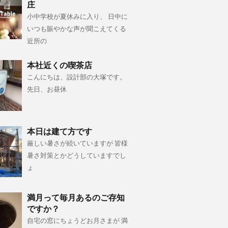
庄
小中学校が夏休みに入り、 日中に
いつも賑やかな声が聞こえてくる
近所の
本社近くの喫茶店
こんにちは、設計部の大塚です。
先日、お昼休
本日は建て方です
厳しい暑さが続いていますが 皆様
暑さ対策とかどうしていますでし
ょ
満月って毎月あるのご存知
ですか？
自宅の窓にちょうどお月さまが 満