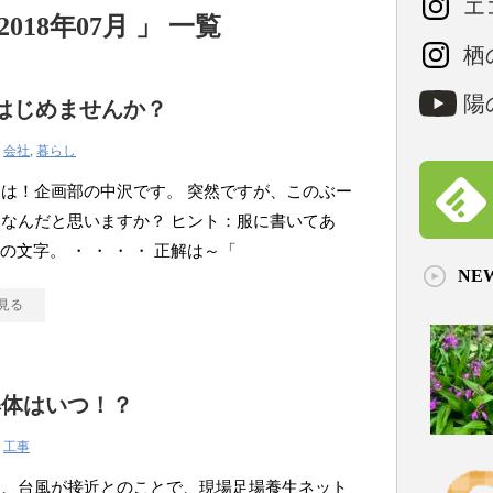
エコ
18年07月 」 一覧
栖の
陽の
、はじめませんか？
|
会社
,
暮らし
は！企画部の中沢です。 突然ですが、このぶー
なんだと思いますか？ ヒント：服に書いてあ
”の文字。 ・ ・ ・ ・ 正解は～「
NE
見る
解体はいつ！？
|
工事
は、台風が接近とのことで、現場足場養生ネット