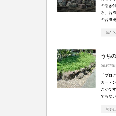
の巻き
ろ、台
の台風発
続きを
うち
2018/07/28 
「ブログ
ガーデン
こかです
でもな
続きを