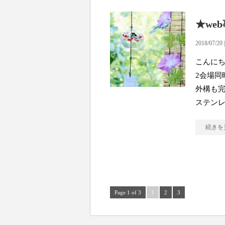
★we
2018/07/20 
こんにち
2会場同
外構も完
ステン
続きを
Page 1 of 3
1
2
3