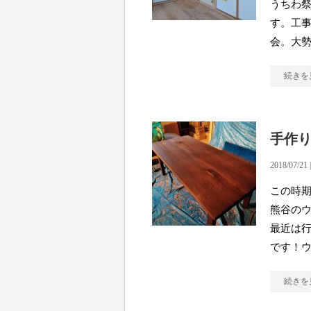
うちわ祭
す。工事
会。大
続きを
手作
2018/07/21 
この時期
熊谷の
最近は行
です！
続きを