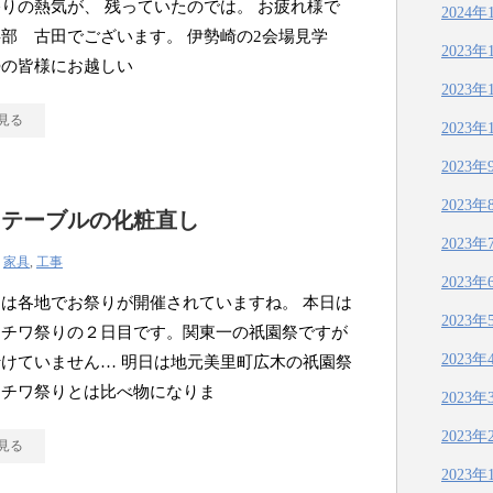
りの熱気が、 残っていたのでは。 お疲れ様で
2024年
部 古田でございます。 伊勢崎の2会場見学
2023年
勢の皆様にお越しい
2023年
見る
2023年
2023年
2023年
りテーブルの化粧直し
2023年
|
家具
,
工事
2023年
は各地でお祭りが開催されていますね。 本日は
2023年
ウチワ祭りの２日目です。関東一の祇園祭ですが
2023年
けていません… 明日は地元美里町広木の祇園祭
ウチワ祭りとは比べ物になりま
2023年
2023年
見る
2023年