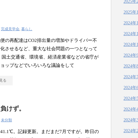
2025年
2025年
2024年
|
完成見学会
,
暮らし
2024年
便の再配達はCO2排出量の増加やドライバー不
2024年
刻化させるなど、重大な社会問題の一つとなって
2024年
 国土交通省、環境省、経済産業省などの省庁が
ショップなどでいろいろな議論をして
2024年
2024年
見る
2024年
2024年
に負けず。
2024年
2024年
|
未分類
2024年
41.1℃。記録更新。まだまだ7月ですが。昨日の