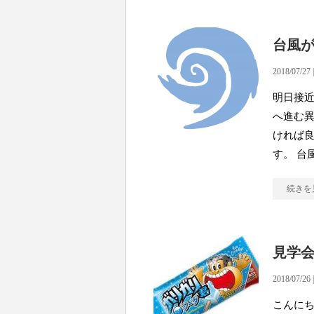
台風
2018/07/27 
明日接近
へ進む異
ければ良
す。 台
続きを
見学
2018/07/26 
こんに