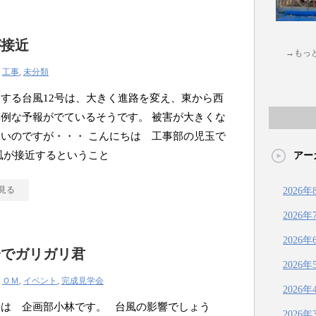
が接近
→もっ
|
工事
,
未分類
する台風12号は、大きく進路を変え、東から西
例な予報がでているそうです。 被害が大きくな
いのですが・・・ こんにちは 工事部の児玉で
風が接近するということ
アー
見る
2026年
2026年
2026年
会でガリガリ君
2026年
|
ＯＭ
,
イベント
,
完成見学会
2026年
ちは 企画部小林です。 台風の影響でしょう
2026年