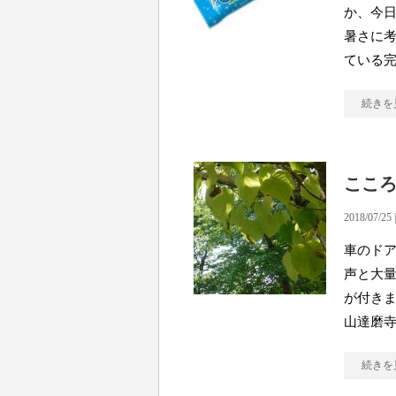
か、今日
暑さに考
ている
続きを
ここ
2018/07/25 
車のドア
声と大
が付きま
山達磨
続きを