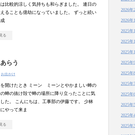
は比較的涼しく気持ちも和らぎました。 連日の
2026年
えることも億劫になっていました。 ずっと続い
完成
2026年
2025年
見る
2025年
2025年
ろあらう
2025年
2025年
|
お出かけ
2025年
を開けたとき ミーン ミーンとやかましい蝉の
量の蝉の抜け殻で蝉の場所に降り立ったことに気
2025年
した。 こんにちは、工事部の伊藤です。 少林
2025年
寺にやって来ま
2025年
見る
2025年