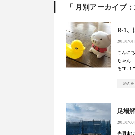
「 月別アーカイブ：20
R-1
2018/07/31 
こんにち
ちゃん、
る”R-１
続きを
足場
2018/07/30 
先週末