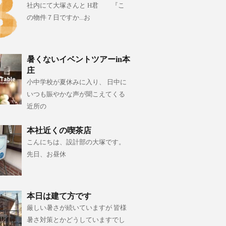
社内にて大塚さんと H君 『こ
の物件７日ですか...お
暑くないイベントツアーin本
庄
小中学校が夏休みに入り、 日中に
いつも賑やかな声が聞こえてくる
近所の
本社近くの喫茶店
こんにちは、設計部の大塚です。
先日、お昼休
本日は建て方です
厳しい暑さが続いていますが 皆様
暑さ対策とかどうしていますでし