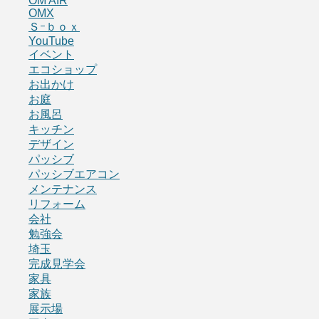
OM AIR
OMX
Ｓｰｂｏｘ
YouTube
イベント
エコショップ
お出かけ
お庭
お風呂
キッチン
デザイン
パッシブ
パッシブエアコン
メンテナンス
リフォーム
会社
勉強会
埼玉
完成見学会
家具
家族
展示場