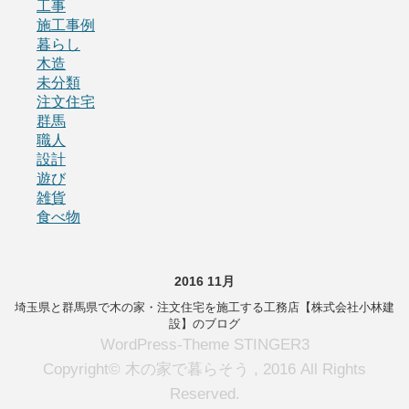
工事
施工事例
暮らし
木造
未分類
注文住宅
群馬
職人
設計
遊び
雑貨
食べ物
2016 11月
埼玉県と群馬県で木の家・注文住宅を施工する工務店【株式会社小林建
設】のブログ
WordPress-Theme STINGER3
Copyright© 木の家で暮らそう , 2016 All Rights
Reserved.