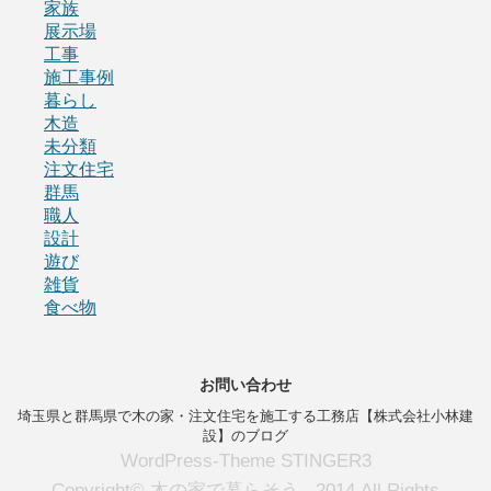
家族
展示場
工事
施工事例
暮らし
木造
未分類
注文住宅
群馬
職人
設計
遊び
雑貨
食べ物
お問い合わせ
埼玉県と群馬県で木の家・注文住宅を施工する工務店【株式会社小林建
設】のブログ
WordPress-Theme STINGER3
Copyright© 木の家で暮らそう , 2014 All Rights