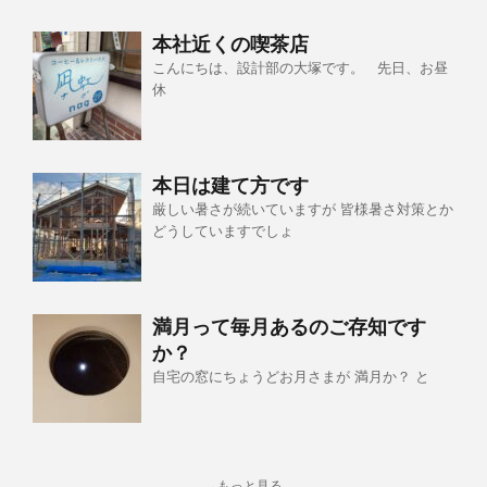
本社近くの喫茶店
こんにちは、設計部の大塚です。 先日、お昼
休
本日は建て方です
厳しい暑さが続いていますが 皆様暑さ対策とか
どうしていますでしょ
満月って毎月あるのご存知です
か？
自宅の窓にちょうどお月さまが 満月か？ と
→もっと見る