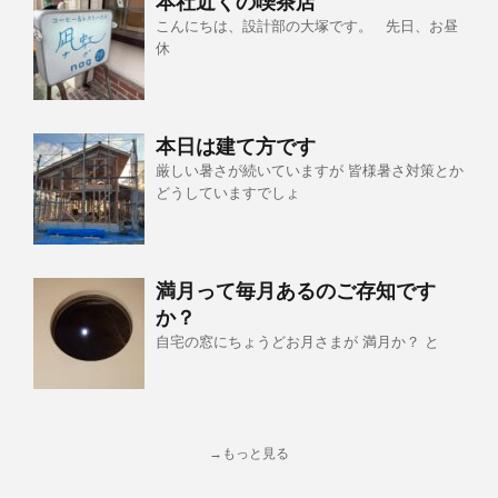
本社近くの喫茶店
こんにちは、設計部の大塚です。 先日、お昼
休
本日は建て方です
厳しい暑さが続いていますが 皆様暑さ対策とか
どうしていますでしょ
満月って毎月あるのご存知です
か？
自宅の窓にちょうどお月さまが 満月か？ と
→もっと見る