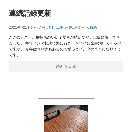
連続記録更新
2021/07/21 |
ＯＭ
,
会社
,
埼玉
,
工事
,
木造
,
注文住宅
,
群馬
ここのところ、気持ちのいい？夏空が続いてだいぶ陽に焼けてき
ました。 毎年パンダ状態で海に行き、きれいに全身焼いてくるの
ですが、 今年はコロナもあるのでずっとパンダのままになりそう
です。
続きを見る