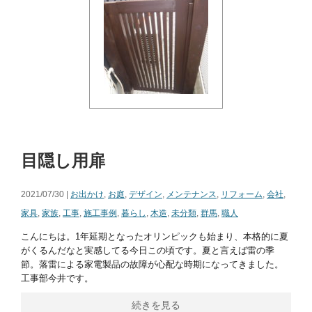
目隠し用扉
2021/07/30 |
お出かけ
,
お庭
,
デザイン
,
メンテナンス
,
リフォーム
,
会社
,
家具
,
家族
,
工事
,
施工事例
,
暮らし
,
木造
,
未分類
,
群馬
,
職人
こんにちは。1年延期となったオリンピックも始まり、本格的に夏
がくるんだなと実感してる今日この頃です。夏と言えば雷の季
節。落雷による家電製品の故障が心配な時期になってきました。
工事部今井です。
続きを見る