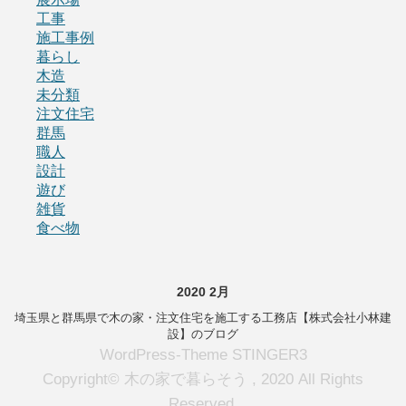
工事
施工事例
暮らし
木造
未分類
注文住宅
群馬
職人
設計
遊び
雑貨
食べ物
2020 2月
埼玉県と群馬県で木の家・注文住宅を施工する工務店【株式会社小林建
設】のブログ
WordPress-Theme STINGER3
Copyright© 木の家で暮らそう , 2020 All Rights
Reserved.