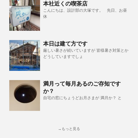
本社近くの喫茶店
こんにちは、設計部の大塚です。 先日、お昼
休
本日は建て方です
厳しい暑さが続いていますが 皆様暑さ対策とか
どうしていますでしょ
満月って毎月あるのご存知です
か？
自宅の窓にちょうどお月さまが 満月か？ と
→もっと見る