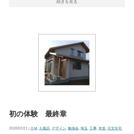
続きを見る
初の体験 最終章
2020/02/21 |
ＯＭ
,
お風呂
,
デザイン
,
勉強会
,
埼玉
,
工事
,
木造
,
注文住宅
,