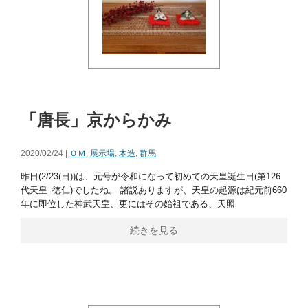
「唐長」京からかみ
2020/02/24 |
ＯＭ
,
展示場
,
木造
,
群馬
昨日(2/23(日))は、元号が令和になって初めての天皇誕生日(第126
代天皇_徳仁)でしたね。 諸説ありますが、天皇の起源は紀元前660
年に即位した神武天皇、更にはその始祖である、天照
続きを見る