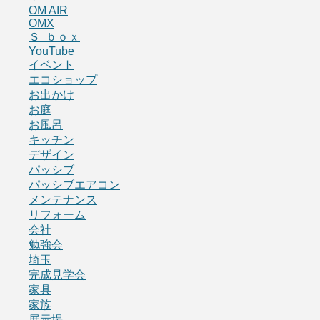
OM AIR
OMX
Ｓｰｂｏｘ
YouTube
イベント
エコショップ
お出かけ
お庭
お風呂
キッチン
デザイン
パッシブ
パッシブエアコン
メンテナンス
リフォーム
会社
勉強会
埼玉
完成見学会
家具
家族
展示場