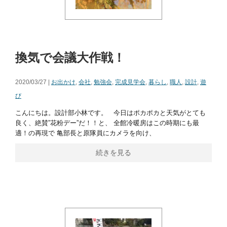
換気で会議大作戦！
2020/03/27 |
お出かけ
,
会社
,
勉強会
,
完成見学会
,
暮らし
,
職人
,
設計
,
遊
び
こんにちは。設計部小林です。 今日はポカポカと天気がとても
良く、絶賛”花粉デー”だ！！と、 全館冷暖房はこの時期にも最
適！の再現で 亀部長と原隊員にカメラを向け、
続きを見る