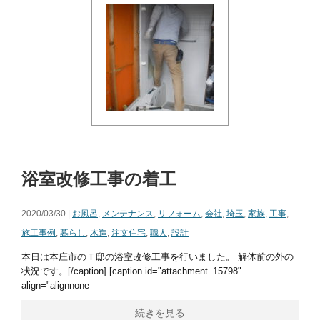
浴室改修工事の着工
2020/03/30 |
お風呂
,
メンテナンス
,
リフォーム
,
会社
,
埼玉
,
家族
,
工事
,
施工事例
,
暮らし
,
木造
,
注文住宅
,
職人
,
設計
本日は本庄市のＴ邸の浴室改修工事を行いました。 解体前の外の
状況です。[/caption] [caption id="attachment_15798"
align="alignnone
続きを見る