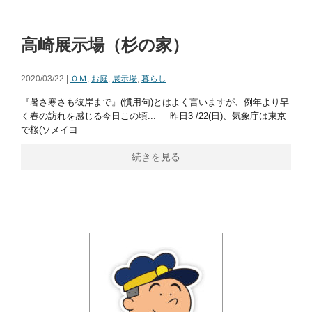
高崎展示場（杉の家）
2020/03/22 |
ＯＭ
,
お庭
,
展示場
,
暮らし
『暑さ寒さも彼岸まで』(慣用句)とはよく言いますが、例年より早
く春の訪れを感じる今日この頃... 昨日3 /22(日)、気象庁は東京
で桜(ソメイヨ
続きを見る