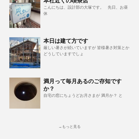
本社近くの喫茶店
こんにちは、設計部の大塚です。 先日、お昼
休
本日は建て方です
厳しい暑さが続いていますが 皆様暑さ対策とか
どうしていますでしょ
満月って毎月あるのご存知です
か？
自宅の窓にちょうどお月さまが 満月か？ と
→もっと見る