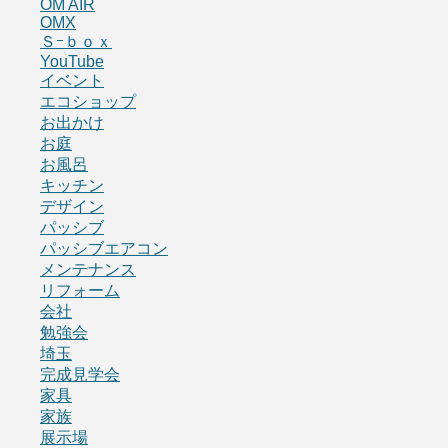
OM AIR
OMX
Ｓｰｂｏｘ
YouTube
イベント
エコショップ
お出かけ
お庭
お風呂
キッチン
デザイン
パッシブ
パッシブエアコン
メンテナンス
リフォーム
会社
勉強会
埼玉
完成見学会
家具
家族
展示場