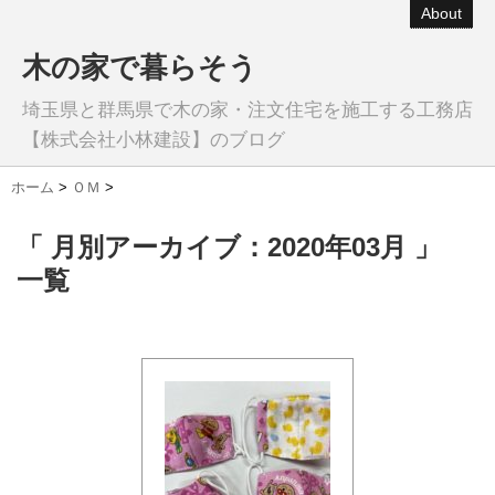
About
木の家で暮らそう
埼玉県と群馬県で木の家・注文住宅を施工する工務店
【株式会社小林建設】のブログ
ホーム
>
ＯＭ
>
「 月別アーカイブ：2020年03月 」
一覧