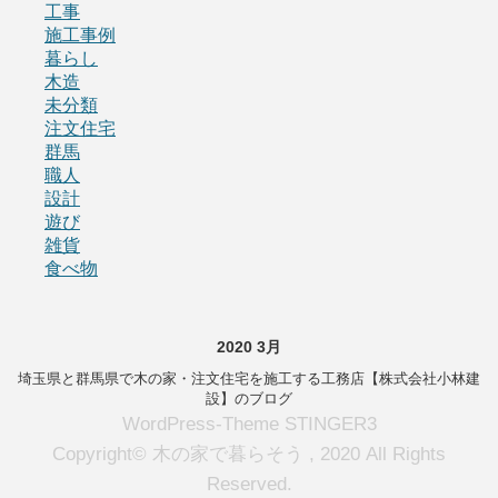
工事
施工事例
暮らし
木造
未分類
注文住宅
群馬
職人
設計
遊び
雑貨
食べ物
2020 3月
埼玉県と群馬県で木の家・注文住宅を施工する工務店【株式会社小林建
設】のブログ
WordPress-Theme STINGER3
Copyright© 木の家で暮らそう , 2020 All Rights
Reserved.