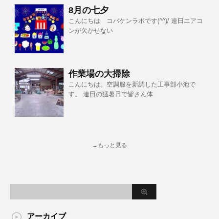
8月の七夕
こんにちは コバケンラボです(^^)/ 連日エアコ
ンが欠かせない
作業場の大掃除
こんにちは。空調服を新調した工事部小池で
す。 連日の猛暑日で皆さん体
→もっと見る
アーカイブ