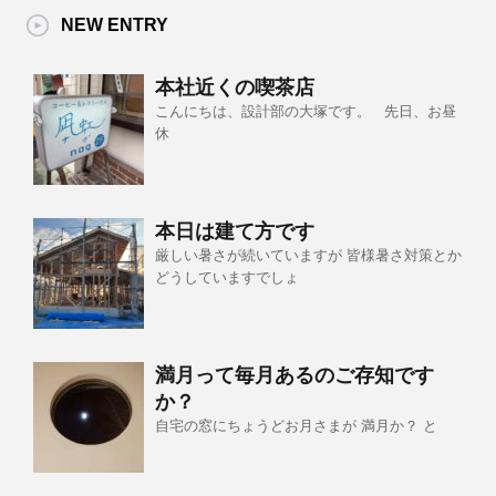
NEW ENTRY
本社近くの喫茶店
こんにちは、設計部の大塚です。 先日、お昼
休
本日は建て方です
厳しい暑さが続いていますが 皆様暑さ対策とか
どうしていますでしょ
満月って毎月あるのご存知です
か？
自宅の窓にちょうどお月さまが 満月か？ と