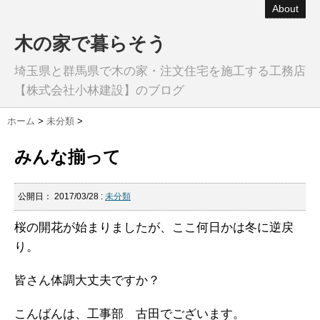
About
木の家で暮らそう
埼玉県と群馬県で木の家・注文住宅を施工する工務店
【株式会社小林建設】のブログ
ホーム
>
未分類
>
みんな揃って
公開日：
2017/03/28
:
未分類
桜の開花が始まりましたが、ここ何日かは冬に逆戻
り。
皆さん体調大丈夫ですか？
こんばんは、工事部 古田でございます。