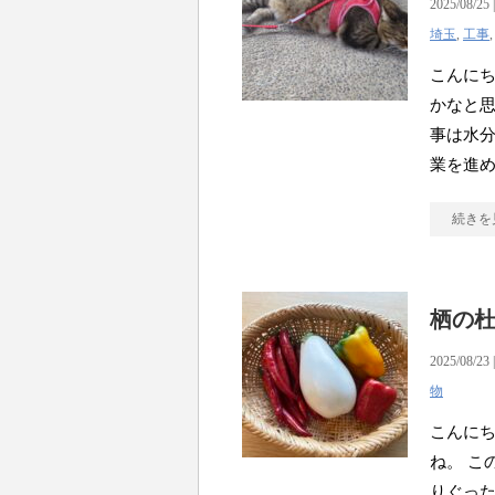
2025/08/25 
埼玉
,
工事
こんに
かなと
事は水
業を進め
続きを
栖の
2025/08/23 
物
こんにち
ね。 こ
りぐっ