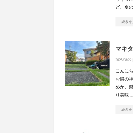
ど、夏
続きを
マキ
2025/08/22 
こんにち
お隣の神
めか、梨
り美味
続きを