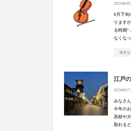
2025/08/28 
8月下旬
りますが
る時期"
なくな
続きを
江戸
2025/08/27 
みなさん
今年のお
高校や
取れる