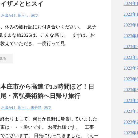
ベイザメとヒスイ
2024年
2023年
|
お出かけ
,
暮らし
,
遊び
2023年
し、休みの旅行記にお付き合いください。 息子
気ままな旅2025は、こんな感じ。 まずは、お
2023年
ら教えていただき、一度行って見
2023年
2023年
見る
2023年
2023年
本庄市から高速で1.5時間ほど！日
2023年
足尾・富弘美術館へ日帰り旅行
2023年
|
お出かけ
,
暮らし
,
未分類
,
遊び
2023年
も終わりまして、何日か長野に帰省していました
2023年
東は・・・暑いです。 お疲れ様です。 工事
2023年
でございます。 日光に行ってきました。（えー