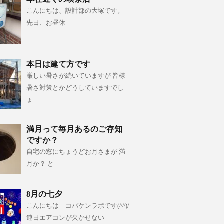
こんにちは、設計部の大塚です。
先日、お昼休
本日は建て方です
厳しい暑さが続いていますが 皆様
暑さ対策とかどうしていますでし
ょ
満月って毎月あるのご存知
ですか？
自宅の窓にちょうどお月さまが 満
月か？ と
8月の七夕
こんにちは コバケンラボです(^^)/
連日エアコンが欠かせない