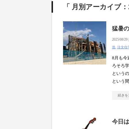
「 月別アーカイブ：20
猛暑
2025/08/29 
造
,
注文住
8月も今
ろそろ学
というの
という
続きを
今日