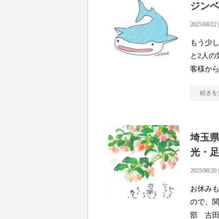
ジン
2025/08/22 
もう少
と2人の
客様か
続きを
埼玉県
光・
2025/08/20 
お休み
ので、関
部 古田