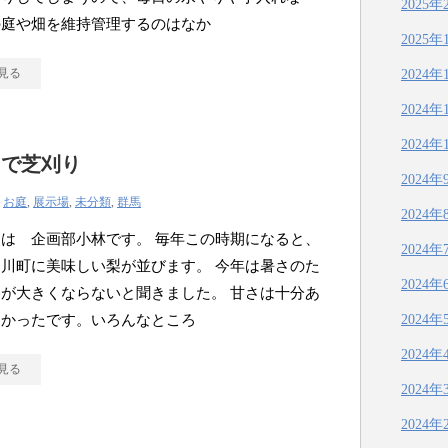
2025年
の庭や畑を維持管理するのはなか
2025年
見る
2024年
2024年
2024年
タで芝刈り
2024年
|
お庭
,
展示場
,
未分類
,
群馬
2024年
は 企画部小林です。 毎年この時期になると、
2024年
川町に美味しい梨が並びます。 今年は暑さのた
2024年
が大きくならないと聞きました。 甘さは十分あ
しかったです。いろんなところ
2024年
2024年
見る
2024年
2024年