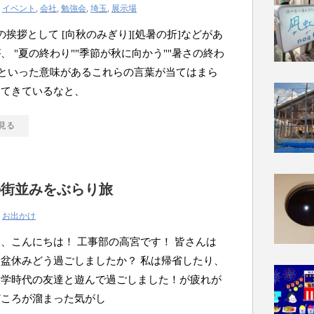
|
イベント
,
会社
,
勉強会
,
埼玉
,
展示場
の挨拶として [向秋のみぎり][処暑の折]などがあ
、 "夏の終わり""季節が秋に向かう""暑さの終わ
 といった意味があるこれらの言葉が当てはまら
ってきているなと、
見る
の街並みをぶらり旅
|
お出かけ
、こんにちは！ 工事部の高宮です！ 皆さんは
盆休みどう過ごしましたか？ 私は帰省したり、
大学時代の友達と遊んで過ごしました！が疲れが
どころが溜まった気がし