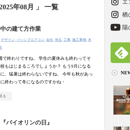
エコ
25年08月 」 一覧
栖の
陽の
の中の建て方作業
|
デザイン
,
パッシブエアコン
,
会社
,
埼玉
,
工事
,
施工事例
,
木
宅
週で終わりですね。 学生の夏休みも終わってそ
校もはじまるころでしょうか？ もう9月になる
NE
に、猛暑は終わらないですね。 今年も秋があっ
間に終わって冬になるのですかね・
見る
は『バイオリンの日』