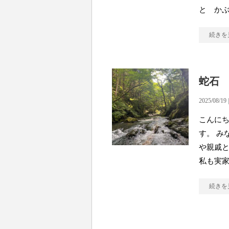
と か
続きを
蛇石
2025/08/19 
こんに
す。 み
や親戚と
私も実
続きを