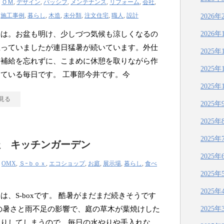
|
ＯＭ
,
デザイン
,
パッシブ
,
メンテナンス
,
リフォーム
,
会社
,
,
施工事例
,
暮らし
,
木造
,
未分類
,
注文住宅
,
職人
,
設計
2026年
ちは。お盆も明け、少しづつ気候も涼しくなるの
2026年
思っていましたが連日猛暑が続いています。外仕
2025年
分補給を忘れずに、こまめに休憩を取りながら作
2025年
ている毎日です。 工事部今井です。今
2025年
見る
2025年
2025年
2025年
杜 キッチンガーデン
2025年
|
OMX
,
Ｓｰｂｏｘ
,
エコショップ
,
お庭
,
展示場
,
暮らし
,
食べ
2025年
2025年
は、S-boxです。 酷暑がまだまだ続きそうです
の暑さと雨不足の影響で、庭の草木が葉焼けした
2025年
たりしてしまうので、毎日の水やりや手入れな