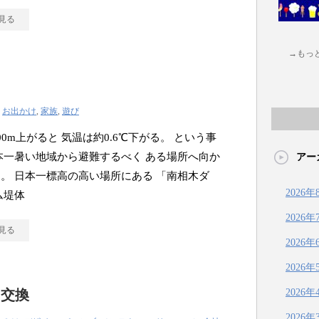
見る
→もっ
Ⅵ
|
お出かけ
,
家族
,
遊び
00m上がると 気温は約0.6℃下がる。 という事
本一暑い地域から避難するべく ある場所へ向か
アー
。 日本一標高の高い場所にある 「南相木ダ
2026年
ム堤体
2026年
見る
2026年
2026年
レ交換
2026年
2026年