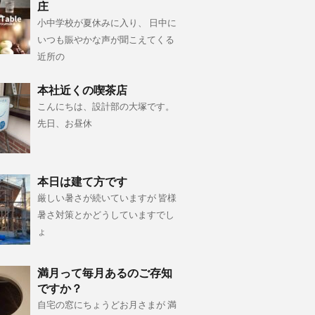
庄
小中学校が夏休みに入り、 日中に
いつも賑やかな声が聞こえてくる
近所の
本社近くの喫茶店
こんにちは、設計部の大塚です。
先日、お昼休
本日は建て方です
厳しい暑さが続いていますが 皆様
暑さ対策とかどうしていますでし
ょ
満月って毎月あるのご存知
ですか？
自宅の窓にちょうどお月さまが 満