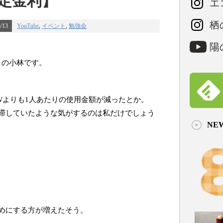
固定金利】
エコ
栖の
/13
YouTube
,
イベント
,
勉強会
陽の
er」の小林です。
年GWよりも1人あたりの使用金額が減ったとか。
渋滞していたような気がするのは私だけでしょう
NE
めにする方が増えたそう。