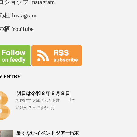
ショップ Instagram
杜 Instagram
栖 YouTube
W ENTRY
明日は令和８年８月８日
社内にて大塚さんと H君 『こ
の物件７日ですか...お
暑くないイベントツアーin本