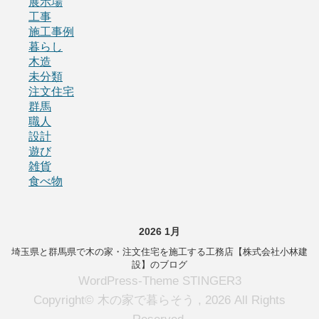
展示場
工事
施工事例
暮らし
木造
未分類
注文住宅
群馬
職人
設計
遊び
雑貨
食べ物
2026 1月
埼玉県と群馬県で木の家・注文住宅を施工する工務店【株式会社小林建
設】のブログ
WordPress-Theme STINGER3
Copyright© 木の家で暮らそう , 2026 All Rights