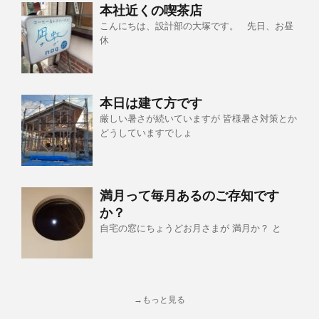
本社近くの喫茶店
こんにちは、設計部の大塚です。 先日、お昼
休
本日は建て方です
厳しい暑さが続いていますが 皆様暑さ対策とか
どうしていますでしょ
満月って毎月あるのご存知です
か？
自宅の窓にちょうどお月さまが 満月か？ と
→もっと見る