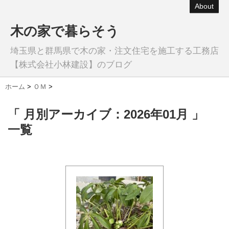
About
木の家で暮らそう
埼玉県と群馬県で木の家・注文住宅を施工する工務店
【株式会社小林建設】のブログ
ホーム
>
ＯＭ
>
「 月別アーカイブ：2026年01月 」
一覧