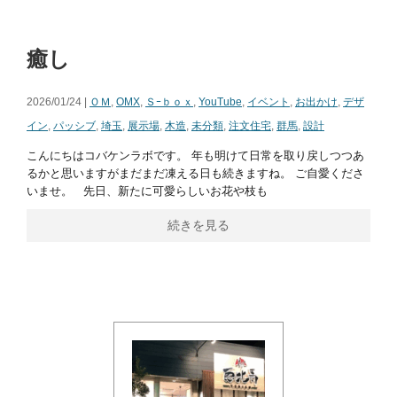
癒し
2026/01/24 |
ＯＭ
,
OMX
,
Ｓｰｂｏｘ
,
YouTube
,
イベント
,
お出かけ
,
デザ
イン
,
パッシブ
,
埼玉
,
展示場
,
木造
,
未分類
,
注文住宅
,
群馬
,
設計
こんにちはコバケンラボです。 年も明けて日常を取り戻しつつあ
るかと思いますがまだまだ凍える日も続きますね。 ご自愛くださ
いませ。 先日、新たに可愛らしいお花や枝も
続きを見る