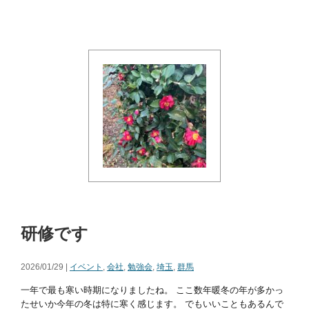
研修です
2026/01/29 |
イベント
,
会社
,
勉強会
,
埼玉
,
群馬
一年で最も寒い時期になりましたね。 ここ数年暖冬の年が多かっ
たせいか今年の冬は特に寒く感じます。 でもいいこともあるんで