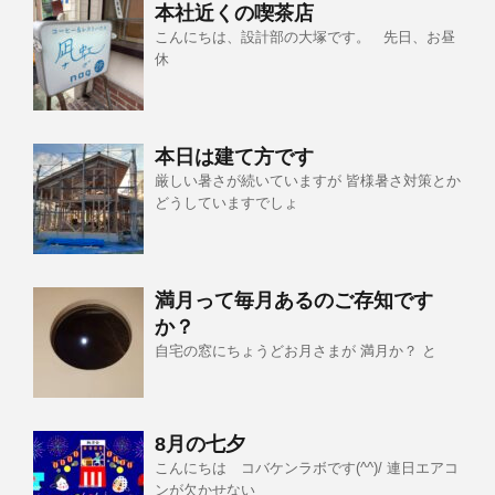
本社近くの喫茶店
こんにちは、設計部の大塚です。 先日、お昼
休
本日は建て方です
厳しい暑さが続いていますが 皆様暑さ対策とか
どうしていますでしょ
満月って毎月あるのご存知です
か？
自宅の窓にちょうどお月さまが 満月か？ と
8月の七夕
こんにちは コバケンラボです(^^)/ 連日エアコ
ンが欠かせない