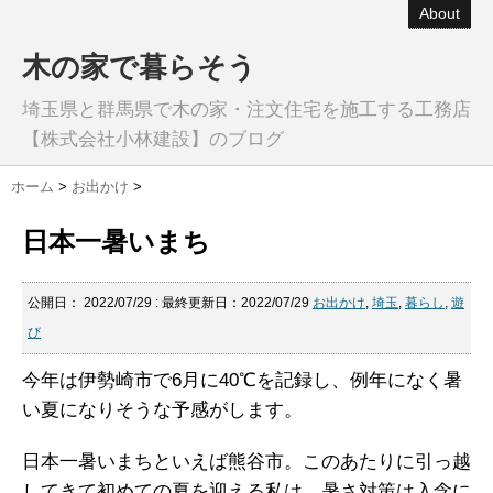
About
木の家で暮らそう
埼玉県と群馬県で木の家・注文住宅を施工する工務店
【株式会社小林建設】のブログ
ホーム
>
お出かけ
>
日本一暑いまち
公開日：
2022/07/29
: 最終更新日：2022/07/29
お出かけ
,
埼玉
,
暮らし
,
遊
び
今年は伊勢崎市で6月に40℃を記録し、例年になく暑
い夏になりそうな予感がします。
日本一暑いまちといえば熊谷市。このあたりに引っ越
してきて初めての夏を迎える私は、暑さ対策は入念に