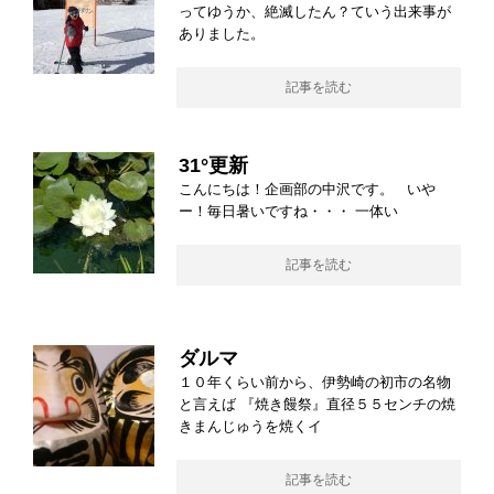
ってゆうか、絶滅したん？ていう出来事が
ありました。
記事を読む
31°更新
こんにちは！企画部の中沢です。 いや
ー！毎日暑いですね・・・ 一体い
記事を読む
ダルマ
１０年くらい前から、伊勢崎の初市の名物
と言えば 『焼き饅祭』直径５５センチの焼
きまんじゅうを焼くイ
記事を読む