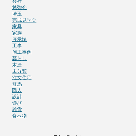
会社
勉強会
埼玉
完成見学会
家具
家族
展示場
工事
施工事例
暮らし
木造
未分類
注文住宅
群馬
職人
設計
遊び
雑貨
食べ物