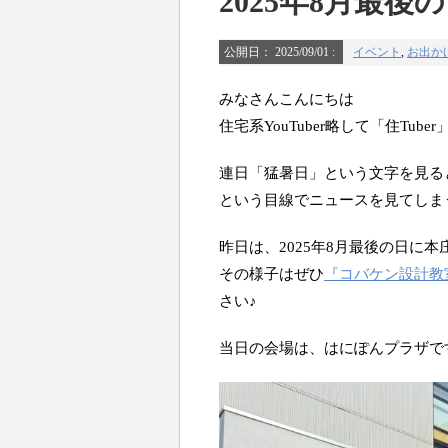
2025年8月最後
公開日：
2025/09/01
:
イベント
,
お出か
みなさんこんにちは
住宅系YouTuber略して「住Tub
連日「猛暑日」という文字を見る
という目線でニュースを見てしま
昨日は、2025年8月最後の日に
その様子はぜひ
『コバケン設計教
さい♪
当日の会場は、はにぽんプラザで