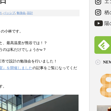
の日
エコ
栖の
け
,
パッシブ
,
勉強会
,
設計
陽の
er」の小林です。
と、最高温度が熊谷では！？
うのは私だけでしょうかw？
本庄市で設計の勉強会を行いました！
NE
室』を開催しました
の記事をご覧になってくだ
す。