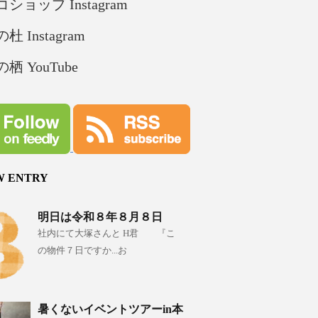
ショップ Instagram
杜 Instagram
栖 YouTube
W ENTRY
明日は令和８年８月８日
社内にて大塚さんと H君 『こ
の物件７日ですか...お
暑くないイベントツアーin本