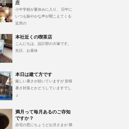
庄
小中学校が夏休みに入り、 日中に
いつも賑やかな声が聞こえてくる
近所の
本社近くの喫茶店
こんにちは、設計部の大塚です。
先日、お昼休
本日は建て方です
厳しい暑さが続いていますが 皆様
暑さ対策とかどうしていますでし
ょ
満月って毎月あるのご存知
ですか？
自宅の窓にちょうどお月さまが 満