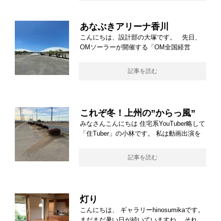
あなぶきアリーナ香川
こんにちは、設計部の大塚です。 先日、
OMソーラーが開催する「OM全国経営
記事を読む
これぞ冬！上州の”からっ風”
みなさんこんにちは 住宅系YouTuber略して
「住Tuber」の小林です。 私は動画出演を
記事を読む
灯り
こんにちは、 ギャラリーhinosumikaです。
まだまだ暑い日が続いていますね。 それ