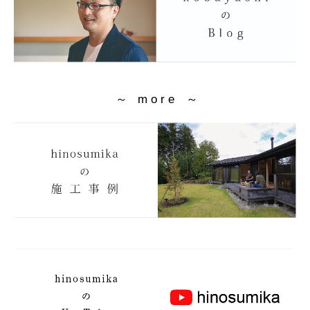
～ m o r e ～