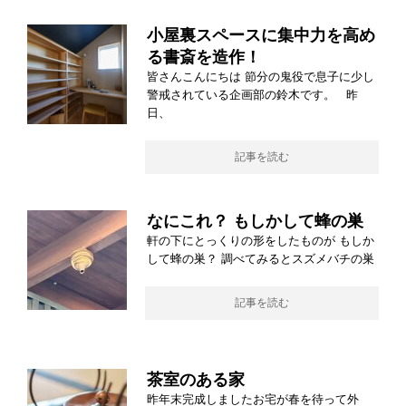
小屋裏スペースに集中力を高め
る書斎を造作！
皆さんこんにちは 節分の鬼役で息子に少し
警戒されている企画部の鈴木です。 昨
日、
記事を読む
なにこれ？ もしかして蜂の巣
軒の下にとっくりの形をしたものが もしか
して蜂の巣？ 調べてみるとスズメバチの巣
記事を読む
茶室のある家
昨年末完成しましたお宅が春を待って外