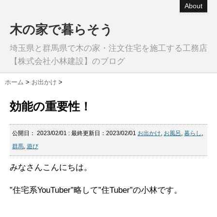
About
木の家で暮らそう
埼玉県と群馬県で木の家・注文住宅を施工する工務店
【株式会社小林建設】のブログ
ホーム
>
お出かけ
>
効能の重要性！
公開日：
2023/02/01
: 最終更新日：2023/02/01
お出かけ
,
お風呂
,
暮らし
,
群馬
,
遊び
みなさんこんにちは。
”住宅系YouTuber”略して”住Tuber”の小林です。