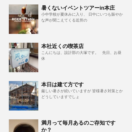
暑くないイベントツアーin本庄
小中学校が夏休みに入り、 日中にいつも賑やか
な声が聞こえてくる近所の
本社近くの喫茶店
こんにちは、設計部の大塚です。 先日、お昼
休
本日は建て方です
厳しい暑さが続いていますが 皆様暑さ対策とか
どうしていますでしょ
満月って毎月あるのご存知です
か？