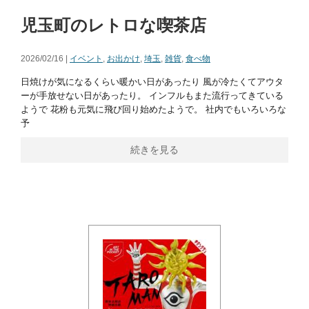
児玉町のレトロな喫茶店
2026/02/16 |
イベント
,
お出かけ
,
埼玉
,
雑貨
,
食べ物
日焼けが気になるくらい暖かい日があったり 風が冷たくてアウタ
ーが手放せない日があったり。 インフルもまた流行ってきている
ようで 花粉も元気に飛び回り始めたようで。 社内でもいろいろな
予
続きを見る