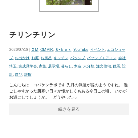
チリンチリン
2026/07/18 |
ＯＭ
,
OM AIR
,
Ｓｰｂｏｘ
,
YouTube
,
イベント
,
エコショッ
プ
,
お出かけ
,
お庭
,
お風呂
,
キッチン
,
パッシブ
,
パッシブエアコン
,
会社
,
埼玉
,
完成見学会
,
家族
,
展示場
,
暮らし
,
木造
,
未分類
,
注文住宅
,
群馬
,
設
計
,
遊び
,
雑貨
こんにちは コバケンラボです 先月の気温が噓のようですね。 過
ごしやすかった肌寒い日々が懐かしくもある今日この頃。 いかが
お過ごしでしょうか。 どうやったっ
続きを見る