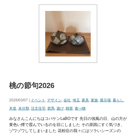
桃の節句2026
2026/03/07 |
イベント
,
デザイン
,
会社
,
埼玉
,
家具
,
家族
,
展示場
,
暮らし
,
木造
,
未分類
,
注文住宅
,
群馬
,
遊び
,
雑貨
,
食べ物
みなさんこんにちはコバケンLaBOです 先日の強風の日、山の方が
黄色い煙で霞んでいるのを目にしました その原因にすぐ気づき、
ゾワゾワしてしまいました 花粉症の我々にはツラいシーズンの