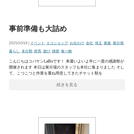
事前準備も大詰め
2025/10/18 |
イベント
,
エコショップ
,
お出かけ
,
会社
,
埼玉
,
家族
,
展示場
,
暮らし
,
未分類
,
群馬
,
遊び
,
雑貨
,
食べ物
こんにちはコバケンLaBoです！ 来週いよいよ年に一度の感謝祭が
開催されます 本日は展示場のスタッフも本社に集まりました そし
て、こつこつと作業を重ね用意してきたチケット類を
続きを見る