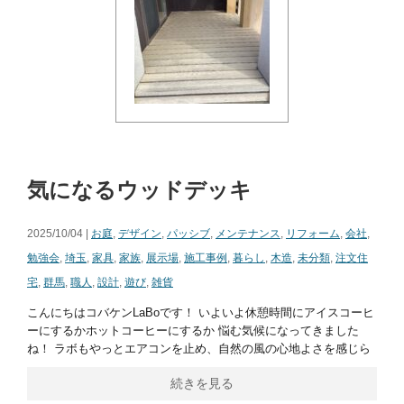
気になるウッドデッキ
2025/10/04 |
お庭
,
デザイン
,
パッシブ
,
メンテナンス
,
リフォーム
,
会社
,
勉強会
,
埼玉
,
家具
,
家族
,
展示場
,
施工事例
,
暮らし
,
木造
,
未分類
,
注文住
宅
,
群馬
,
職人
,
設計
,
遊び
,
雑貨
こんにちはコバケンLaBoです！ いよいよ休憩時間にアイスコーヒ
ーにするかホットコーヒーにするか 悩む気候になってきました
ね！ ラボもやっとエアコンを止め、自然の風の心地よさを感じら
続きを見る