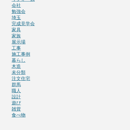
会社
勉強会
埼玉
完成見学会
家具
家族
展示場
工事
施工事例
暮らし
木造
未分類
注文住宅
群馬
職人
設計
遊び
雑貨
食べ物