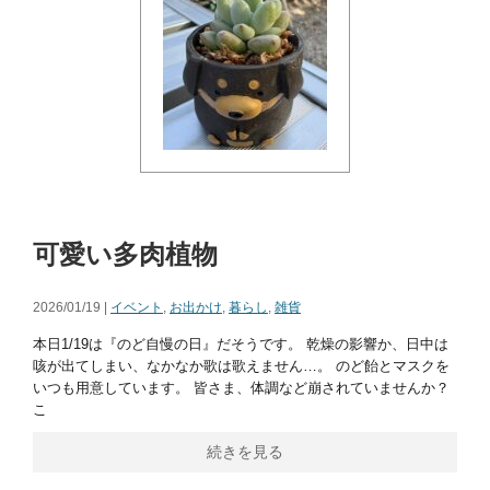
可愛い多肉植物
2026/01/19 |
イベント
,
お出かけ
,
暮らし
,
雑貨
本日1/19は『のど自慢の日』だそうです。 乾燥の影響か、日中は
咳が出てしまい、なかなか歌は歌えません…。 のど飴とマスクを
いつも用意しています。 皆さま、体調など崩されていませんか？
こ
続きを見る