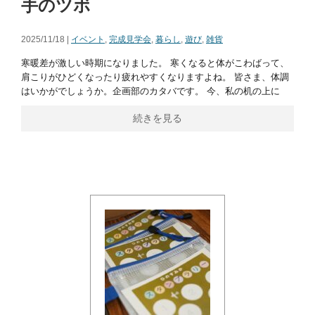
手のツボ
2025/11/18 |
イベント
,
完成見学会
,
暮らし
,
遊び
,
雑貨
寒暖差が激しい時期になりました。 寒くなると体がこわばって、
肩こりがひどくなったり疲れやすくなりますよね。 皆さま、体調
はいかがでしょうか。企画部のカタバです。 今、私の机の上に
続きを見る