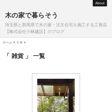
About
木の家で暮らそう
埼玉県と群馬県で木の家・注文住宅を施工する工務店
【株式会社小林建設】のブログ
ホーム
>
ＯＭ
>
「 雑貨 」 一覧