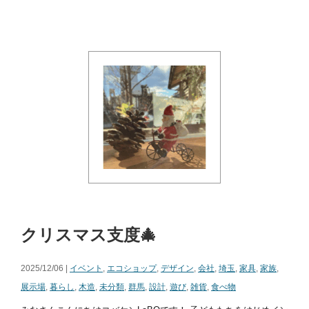
クリスマス支度🎄
2025/12/06 |
イベント
,
エコショップ
,
デザイン
,
会社
,
埼玉
,
家具
,
家族
,
展示場
,
暮らし
,
木造
,
未分類
,
群馬
,
設計
,
遊び
,
雑貨
,
食べ物