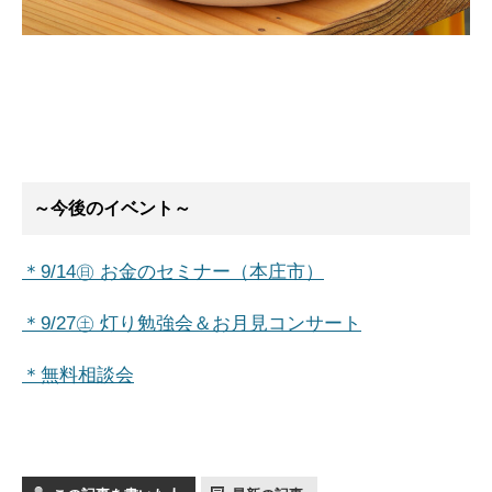
～今後のイベント～
＊9/14㊐ お金のセミナー（本庄市）
＊9/27㊏ 灯り勉強会＆お月見コンサート
＊無料相談会