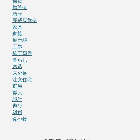
会社
勉強会
埼玉
完成見学会
家具
家族
展示場
工事
施工事例
暮らし
木造
未分類
注文住宅
群馬
職人
設計
遊び
雑貨
食べ物