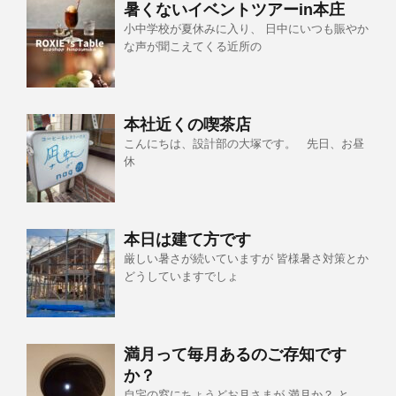
暑くないイベントツアーin本庄
小中学校が夏休みに入り、 日中にいつも賑やか
な声が聞こえてくる近所の
本社近くの喫茶店
こんにちは、設計部の大塚です。 先日、お昼
休
本日は建て方です
厳しい暑さが続いていますが 皆様暑さ対策とか
どうしていますでしょ
満月って毎月あるのご存知です
か？
自宅の窓にちょうどお月さまが 満月か？ と