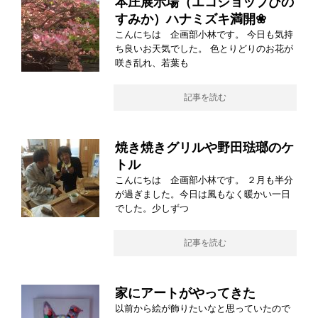
本庄展示場（エコショップひの
すみか）ハナミズキ満開❀
こんにちは 企画部小林です。 今日も気持
ち良いお天気でした。 色とりどりのお花が
咲き乱れ、若葉も
記事を読む
焼き焼きグリルや野田琺瑯のケ
トル
こんにちは 企画部小林です。 ２月も半分
が過ぎました。今日は風もなく暖かい一日
でした。少しずつ
記事を読む
家にアートがやってきた
以前から絵が飾りたいなと思っていたので