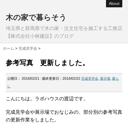
About
木の家で暮らそう
埼玉県と群馬県で木の家・注文住宅を施工する工務店
【株式会社小林建設】のブログ
ホーム
>
完成見学会
>
参考写真 更新しました。
公開日：
2016/02/21
: 最終更新日：2016/02/22
完成見学会
,
展示場
,
暮ら
し
こんにちは。ラボハウスの渡辺です。
完成見学会や展示場でおなじみの、部分別の参考写真
の更新作業をしました。