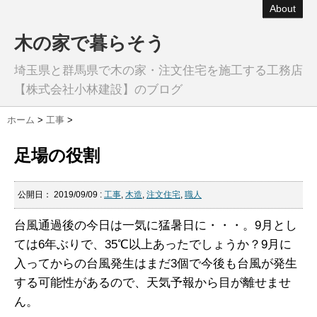
About
木の家で暮らそう
埼玉県と群馬県で木の家・注文住宅を施工する工務店
【株式会社小林建設】のブログ
ホーム
>
工事
>
足場の役割
公開日：
2019/09/09
:
工事
,
木造
,
注文住宅
,
職人
台風通過後の今日は一気に猛暑日に・・・。9月とし
ては6年ぶりで、35℃以上あったでしょうか？9月に
入ってからの台風発生はまだ3個で今後も台風が発生
する可能性があるので、天気予報から目が離せませ
ん。