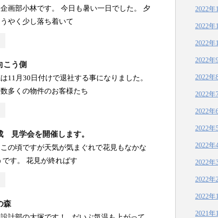
企画部小林です。 今日も暑い一日でした。 夕
2022年
ようやく少し落ち着いて
2022年
2022年
2022年
向こう側
2022年
は11月30日付けで退社する事になりました。
た数多くの物件のお客様たち
2022年
2022年
2022年
成 見学会を開催します。
2022年
日この頃ですが天気が気まぐれで花見もなかな
うです。 花見が終ればす
2022年
2022年
2022年
の森
2021年
、設計部の大塚です！ だいぶ気温も上がって