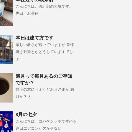
こんにちは、設計部の大塚です。
先日、お昼休
本日は建て方です
厳しい暑さが続いていますが 皆様
暑さ対策とかどうしていますでし
ょ
満月って毎月あるのご存知
ですか？
自宅の窓にちょうどお月さまが 満
月か？ と
8月の七夕
こんにちは コバケンラボです(^^)/
連日エアコンが欠かせない