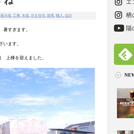
すね
エコ
栖の
,
展示場
,
工事
,
木造
,
注文住宅
,
群馬
,
職人
,
設計
陽の
 暑すぎます。
ざいます。
は 上棟を迎えました。
NE