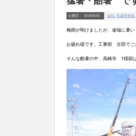
猛暑・酷暑 で
公開日：
2019/08/05
:
会社
,
完成見学会
梅雨が明けましたが、途端に暑い
お疲れ様です。工事部 古田でご
そんな酷暑の中、高崎市 T様邸