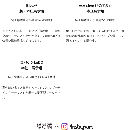
S-box+
eco shop ひのすみか
新・本庄展示場
本庄展示場
埼玉県本庄市小島南2-4-19番地
埼玉県本庄市小島南2-4-19番地
ちょうどいいがここちいい「陽の栖」。全館
優しいものに触れ、優しくふれ合う場所。可
空調システムとも相性が良く、24時間365日
愛い雑貨小物が並ぶエコショップや暮らしを
快適な温熱環境を維持します。
彩るイベントを開催中。
コバケンLaBO
本社・展示場
埼玉県本庄市児玉町児玉2454-1番地
高性能な省エネ住宅をベースにパッシブデザ
インをテーマとした新たな提案型モデルハウ
ス。