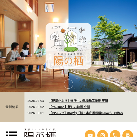
!
2026.08.04
【現場だより】進行中の現場施工状況 更新
最新情報
2026.08.02
【YouTube】新しい動画 公開
2026.08.01
【お知らせ】8/4(火)『新・本庄展示場S-box⁺』お休み