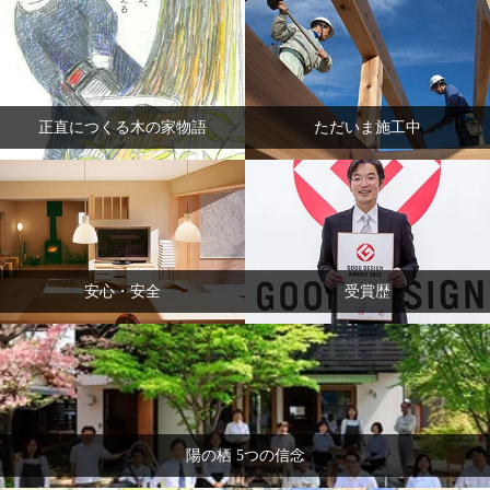
正直につくる木の家物語
ただいま施工中
安心・安全
受賞歴
陽の栖 5つの信念