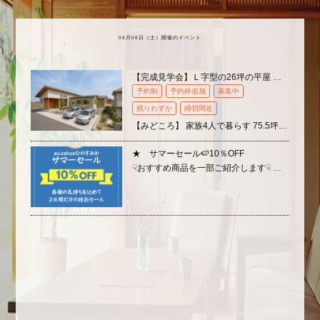
08月08日（
土
）開催のイベント
【完成見学会】Ｌ字型の26坪の平屋 ＠埼玉県本庄市
予約制
予約枠追加
募集中
残りわずか
締切間近
【みどころ】 家族4人で暮らす 75.5坪の敷地に建つ26.1坪の平屋 &nbs…
★ サマーセール🍉10％OFF
☟おすすめ商品を一部ご紹介します☟ ※一部商品・作品 除外 ※当日のラッピング不…