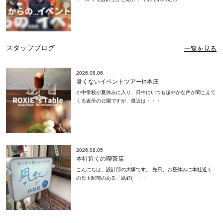
スタッフブログ
一覧を見る
2026.08.06
暑くないイベントツアーin本庄
小中学校が夏休みに入り、日中にいつも賑やかな声が聞こえて
くる近所の公園ですが、最近は・・・
2026.08.05
本社近くの喫茶店
こんにちは、設計部の大塚です。 先日、お昼休みに本社近く
の児玉駅前のある「凪虹(・・・