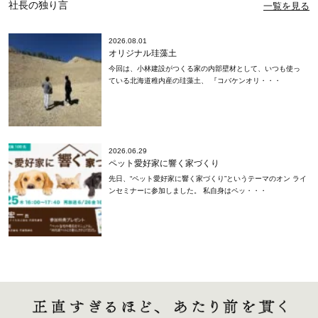
社長の独り言
一覧を見る
2026.08.01
オリジナル珪藻土
今回は、小林建設がつくる家の内部壁材として、いつも使っ
ている北海道稚内産の珪藻土、 『コバケンオリ・・・
2026.06.29
ペット愛好家に響く家づくり
先日、“ペット愛好家に響く家づくり”というテーマのオン ライ
ンセミナーに参加しました。 私自身はペッ・・・