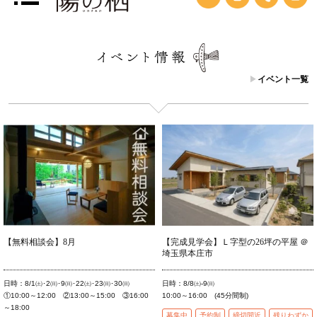
イベント一覧
【無料相談会】8月
【完成見学会】Ｌ字型の26坪の平屋 ＠
埼玉県本庄市
日時：8/1㈯･2㈰･9㈰･22㈯･23㈰･30㈰
日時：8/8㈯-9㈰
①10:00～12:00 ②13:00～15:00 ③16:00
10:00～16:00 (45分間制)
～18:00
募集中
予約制
締切間近
残りわずか