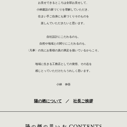
お見せできるところは全部お見せして、
小林建設の家づくりを理解していただき、
住まい手ご自身にも家づくりそのものを
楽しんでいただきたいと思います。
自社設計にこだわるのも、
自然や地域との関りにこだわるのも、
〈凡事〉の先にお客様の真の満足を描いているからこそ。
地域に生きる工務店としての覚悟、その志を
感じとっていただけたらうれしく思います。
小林 伸吾
陽の栖について
／
社長ご挨拶