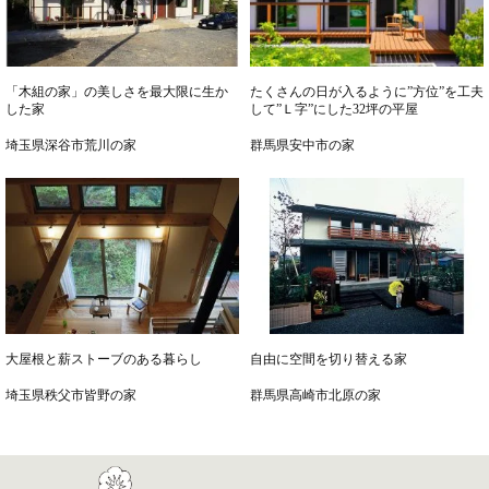
「木組の家」の美しさを最大限に生か
たくさんの日が入るように”方位”を工夫
した家
して”Ｌ字”にした32坪の平屋
埼玉県深谷市荒川の家
群馬県安中市の家
大屋根と薪ストーブのある暮らし
自由に空間を切り替える家
埼玉県秩父市皆野の家
群馬県高崎市北原の家