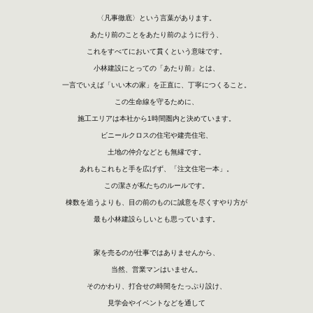
〈凡事徹底〉という言葉があります。
あたり前のことをあたり前のように行う、
これをすべてにおいて貫くという意味です。
小林建設にとっての「あたり前」とは、
一言でいえば「いい木の家」を正直に、丁寧につくること。
この生命線を守るために、
施工エリアは本社から1時間圏内と決めています。
ビニールクロスの住宅や建売住宅、
土地の仲介などとも無縁です。
あれもこれもと手を広げず、「注文住宅一本」。
この潔さが私たちのルールです。
棟数を追うよりも、目の前のものに誠意を尽くすやり方が
最も小林建設らしいとも思っています。
家を売るのが仕事ではありませんから、
当然、営業マンはいません。
そのかわり、打合せの時間をたっぷり設け、
見学会やイベントなどを通して