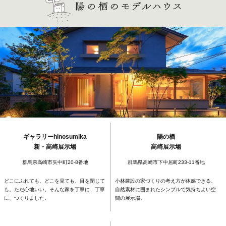
ギャラリーhinosumika
陽の栖
新・高崎展示場
高崎展示場
群馬県高崎市矢中町20-8番地
群馬県高崎市下中居町233-11番地
どこにふれても、どこを見ても、目を閉じて
小林建設の家づくりの考え方が体感できる、
も。ただ心地いい。そんな家を丁寧に、丁寧
自然素材に囲まれたシンプルで気持ちよい空
に、つくりました。
間の展示場。