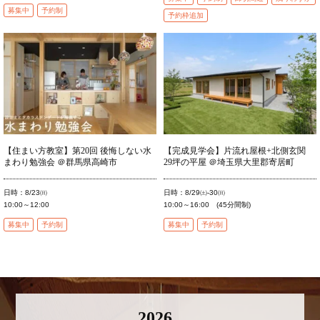
募集中
予約制
予約枠追加
【住まい方教室】第20回 後悔しない水
【完成見学会】片流れ屋根+北側玄関
まわり勉強会 ＠群馬県高崎市
29坪の平屋 ＠埼玉県大里郡寄居町
日時：8/23㈰
日時：8/29㈯-30㈰
10:00～12:00
10:00～16:00 (45分間制)
募集中
予約制
募集中
予約制
2026