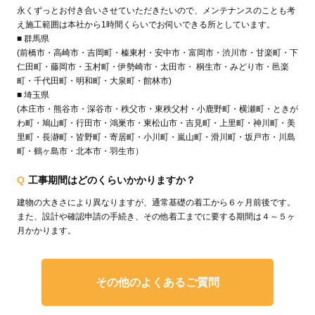
永くずっとお付き合いさせていただきたいので、メンテナンスのことも考
え施工範囲は本社から1時間くらいでお伺いできる所としています。
■ 群馬県
(前橋市・高崎市・吉岡町・榛東村・安中市・富岡市・渋川市・甘楽町・下
仁田町・藤岡市・玉村町・伊勢崎市・太田市・ 桐生市・みどり市・邑楽
町・千代田町・明和町・大泉町・館林市)
■ 埼玉県
(本庄市・熊谷市・深谷市・秩父市・東秩父村・小鹿野町・横瀬町・ときが
わ町・鳩山町・行田市・鴻巣市・東松山市・吉見町・上里町・神川町・美
里町・長瀞町・皆野町・寄居町・小川町・嵐山町・滑川町・坂戸市・川島
町・鶴ヶ島市・北本市・羽生市）
Q
工事期間はどのくらいかかりますか？
建物の大きさにより異なりますが、通常基礎の着工から６ヶ月前後です。
また、設計や確認申請の手続き、その他着工までに要する期間は４～５ヶ
月かかります。
その他のよくあるご質問