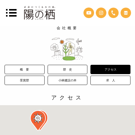
会社概要
概 要
歴 史
アクセス
受賞歴
小林建設の本
求 人
アクセス