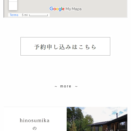
～ m o r e ～