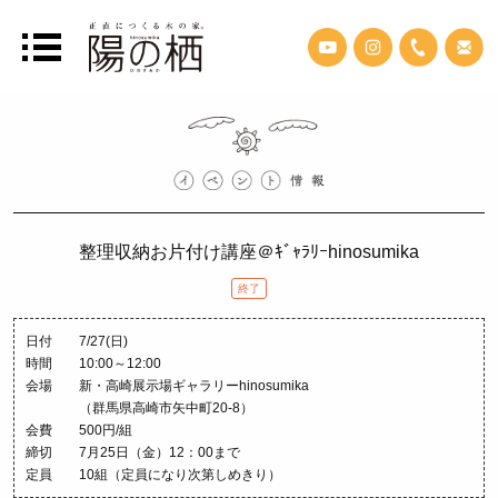
整理収納お片付け講座＠ｷﾞｬﾗﾘｰhinosumika
終了
日付
7/27(日)
時間
10:00～12:00
会場
新・高崎展示場ギャラリーhinosumika
（群馬県高崎市矢中町20-8）
会費 500円/組
締切 7月25日（金）12：00まで
定員 10組（定員になり次第しめきり）