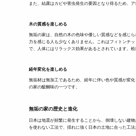
また、結露はカビや害虫発生の要因となり得るため、ア
木の質感を楽しめる
無垢の家は
、
自然の木
の
色味や
優しい
質感などを感じら
力
を感じる人も少なくありません。
これは
フィトンチッ
で、
人体にはリラックス効果があるとされ
ています。
桧
経年変化を楽しめる
無垢材は無加工であるため、経年
に伴い
色や質感が変化
の家の醍醐味の一つです。
無垢の家の歴史と進化
日本は地震が頻繁に発生することから、倒壊しない建物
を使わない工法で、揺れに強く日本の土地に合った工法