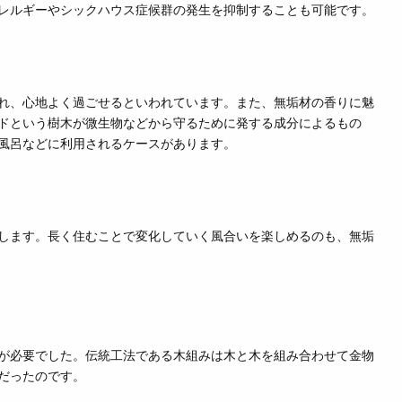
レルギーやシックハウス症候群の発生を抑制することも可能です。
れ、心地よ
く過ごせる
といわれています。また、無垢材の
香り
に
魅
ドという樹木が微生物などから守るために発
する成分によるもの
風呂などに利用されるケースがあります。
します。長く住むことで変化していく風合いを楽しめるのも、無垢
が必要でした。伝統工法である木組みは木と木を組み合わせて金物
だったのです。