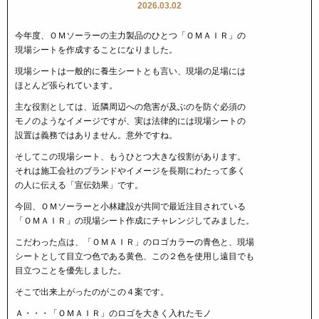
2026.03.02
今年度、ＯＭソーラーの主力製品のひとつ「ＯＭＡＩＲ」の
現場シートを作成することになりました。
現場シートは一般的に養生シートとも言い、現場の足場には
ほとんど張られています。
主な役割としては、近隣周辺への危害が及ぶのを防ぐ必須の
モノのようなイメージですが、実は法律的には現場シートの
設置は義務ではありません。意外ですね。
そしてこの現場シート、もうひとつ大きな役割があります。
それは施工会社のブランドやイメージを長期にわたって多く
の人に伝える「宣伝効果」です。
今回、ＯＭソーラーと小林建設が共同で最近注目されている
「ＯＭＡＩＲ」の現場シート作成にチャレンジしてみました。
こだわった点は、「ＯＭＡＩＲ」のロゴカラーの青色と、現場
シートとして目立つ色である黄色、この２色を使用し遠目でも
目立つことを優先しました。
そこで出来上がったのがこの４案です。
Ａ・・・「ＯＭＡＩＲ」のロゴを大きく入れたモノ