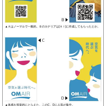
▲Ａはノーマルで一般的。Ｂのカナリアは[ＡＩ]に作成してもらったとか。
▲体感を視覚的にとらえた、このC、Dに人気が集中。