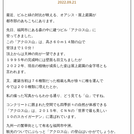
2022.09.21
最近、ビルと緑の対比が映える、オアシス・屋上庭園が
都市部のあちこちにあります。
先日、福岡市にある森の中に建つビル「アクロス山」に
登ってきました。
この「アクロス山」は、高さ６０ｍ１４階の山で
登頂まで１０分！
頂上からは天神の街が一望できます。
１９９５年の完成時には壁面も目立ちましたが
２０２２年、現在の植物が成長した姿は屋上庭園の金字塔とも
言われます。
又、建築当初は７６種類だった植栽も鳥が徐々に種を運んで
今では２００種類に増えたとか。
私の撮った写真からもわかる通り、どう見ても「山」ですね。
コンクリートに囲まれた空間でも四季折々の自然が体感できる
「アクロス山」は、２０１５年、ＣＮＮの「世界で最も美しい
１０のスカイガーデン」に選ばれています。
九州一の繁華街として有名な福岡市中洲。
観光のついでにぶらっと「アクロス山」の登山はいかがでしょうか。