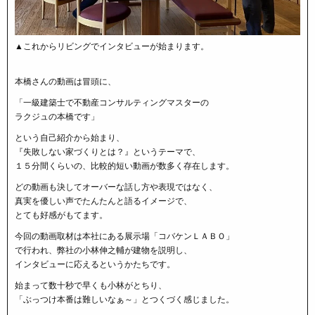
▲これからリビングでインタビューが始まります。
本橋さんの動画は冒頭に、
「一級建築士で不動産コンサルティングマスターの
ラクジュの本橋です」
という自己紹介から始まり、
『失敗しない家づくりとは？』というテーマで、
１５分間くらいの、比較的短い動画が数多く存在します。
どの動画も決してオーバーな話し方や表現ではなく、
真実を優しい声でたんたんと語るイメージで、
とても好感がもてます。
今回の動画取材は本社にある展示場「コバケンＬＡＢＯ」
で行われ、弊社の小林伸之輔が建物を説明し、
インタビューに応えるというかたちです。
始まって数十秒で早くも小林がとちり、
「ぶっつけ本番は難しいなぁ～」とつくづく感じました。