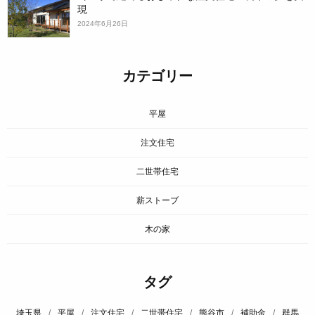
現
2024年6月26日
カテゴリー
平屋
注文住宅
二世帯住宅
薪ストーブ
木の家
タグ
埼玉県
/
平屋
/
注文住宅
/
二世帯住宅
/
熊谷市
/
補助金
/
群馬