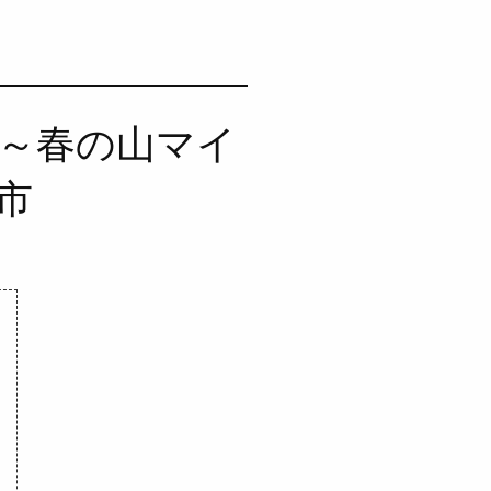
う～春の山マイ
市