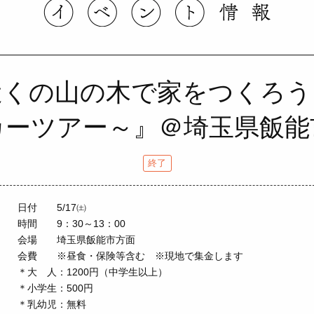
近くの山の木で家をつくろ
カーツアー～』＠埼玉県飯能
終了
日付
5/17㈯
時間
9：30～13：00
会場
埼玉県飯能市方面
会費 ※昼食・保険等含む ※現地で集金します
＊大 人：1200円（中学生以上）
＊小学生：500円
＊乳幼児：無料