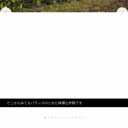
どこからみてもバランスのとれた綺麗な外観です
●
●
●
●
●
●
●
●
●
●
●
●