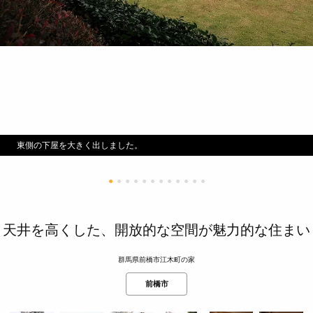
東側の下屋を大きく出しました。
●
●
●
●
●
●
●
●
●
●
●
●
天井を高くした、開放的な空間が魅力的な住まい
群馬県前橋市江木町の家
前橋市